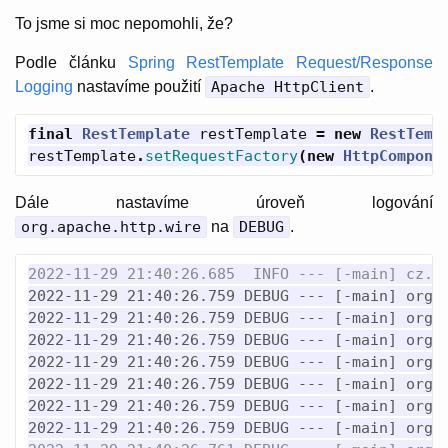
To jsme si moc nepomohli, že?
Podle článku
Spring RestTemplate Request/Response
Logging
nastavíme použití
Apache HttpClient
.
final
RestTemplate
restTemplate
=
new
RestTemp
restTemplate
.
setRequestFactory
(
new
HttpCompone
Dále nastavíme úroveň logování
org.apache.http.wire
na
DEBUG
.
2022-11-29 21:40:26.759 DEBUG --- [-main] org.
2022-11-29 21:40:26.759 DEBUG --- [-main] org.
2022-11-29 21:40:26.759 DEBUG --- [-main] org.
2022-11-29 21:40:26.759 DEBUG --- [-main] org.
2022-11-29 21:40:26.759 DEBUG --- [-main] org.
2022-11-29 21:40:26.759 DEBUG --- [-main] org.
2022-11-29 21:40:26.759 DEBUG --- [-main] org.