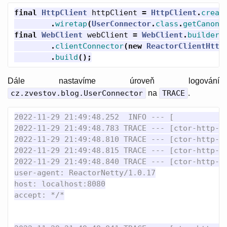
final
HttpClient
httpClient
=
HttpClient
.
creat
.
wiretap
(
UserConnector
.
class
.
getCanoni
final
WebClient
webClient
=
WebClient
.
builder
(
.
clientConnector
(
new
ReactorClientHttp
.
build
();
Dále nastavíme úroveň logování
cz.zvestov.blog.UserConnector
na
TRACE
.
2022-11-29 21:49:48.252  INFO --- [           m
2022-11-29 21:49:48.783 TRACE --- [ctor-http-ni
2022-11-29 21:49:48.810 TRACE --- [ctor-http-ni
2022-11-29 21:49:48.815 TRACE --- [ctor-http-n
2022-11-29 21:49:48.840 TRACE --- [ctor-http-n
user-agent: ReactorNetty/1.0.17

host: localhost:8080

accept: */*
