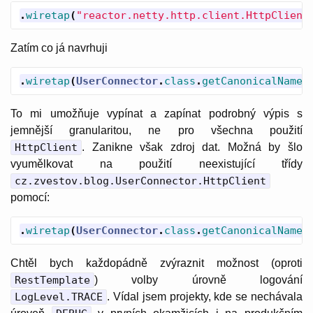
.
wiretap
(
"reactor.netty.http.client.HttpClient
Zatím co já navrhuji
.
wiretap
(
UserConnector
.
class
.
getCanonicalName
(
To mi umožňuje vypínat a zapínat podrobný výpis s
jemnější granularitou, ne pro všechna použití
HttpClient
. Zanikne však zdroj dat. Možná by šlo
vyumělkovat na použití neexistující třídy
cz.zvestov.blog.UserConnector.HttpClient
pomocí:
.
wiretap
(
UserConnector
.
class
.
getCanonicalName
(
Chtěl bych každopádně zvýraznit možnost (oproti
RestTemplate
) volby úrovně logování
LogLevel.TRACE
. Vídal jsem projekty, kde se nechávala