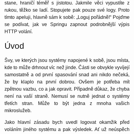
stane, hraničí téměř s jistotou. Jakmile věci vypustíte z
rukou, těžko se ladí. Stopujete pak pouze své logy. Proto
tímto apeluji, hlavně sám k sobě: „Loguj pořádně!“ Pojďme
se podívat, jak ve Springu zapnout podrobnější výpis
HTTP volání.
Úvod
Švy, ve kterých jsou systémy napojené k sobě, jsou místa,
kde to může drhnout víc než jinde. Části se obvykle vyvíjejí
samostatně a od první spasování snad ani nikdo nečeká,
že by klaplo na první dobrou. Ovšem je potřeba mít
zpětnou vazbu, co a jak opravit. Případně důkaz, že chyba
není na vaší straně. Nemusí se nutně jednat o systémy
třetích stran. Může to být jedna z mnoha vašich
mikroslužeb.
Jako hlavní zásadu bych uvedl logovat okamžik před
voláním jiného systému a pak výsledek. Ať už neúspěch