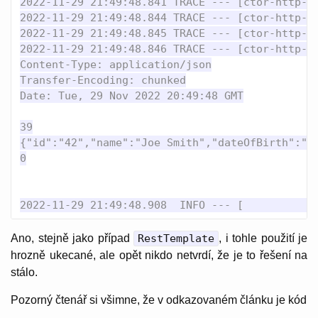
2022-11-29 21:49:48.841 TRACE --- [ctor-http-n
2022-11-29 21:49:48.844 TRACE --- [ctor-http-n
2022-11-29 21:49:48.845 TRACE --- [ctor-http-n
2022-11-29 21:49:48.846 TRACE --- [ctor-http-n
Content-Type: application/json

Transfer-Encoding: chunked

Date: Tue, 29 Nov 2022 20:49:48 GMT

39

{"id":"42","name":"Joe Smith","dateOfBirth":"19
0

Ano, stejně jako případ
RestTemplate
, i tohle použití je
hrozně ukecané, ale opět nikdo netvrdí, že je to řešení na
stálo.
Pozorný čtenář si všimne, že v odkazovaném článku je kód