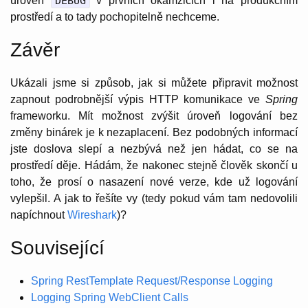
úroveň
DEBUG
v prvních okamžicích i na produkčním
prostředí a to tady pochopitelně nechceme.
Závěr
Ukázali jsme si způsob, jak si můžete připravit možnost
zapnout podrobnější výpis HTTP komunikace ve
Spring
frameworku. Mít možnost zvýšit úroveň logování bez
změny binárek je k nezaplacení. Bez podobných informací
jste doslova slepí a nezbývá než jen hádat, co se na
prostředí děje. Hádám, že nakonec stejně člověk skončí u
toho, že prosí o nasazení nové verze, kde už logování
vylepšil. A jak to řešíte vy (tedy pokud vám tam nedovolili
napíchnout
Wireshark
)?
Související
Spring RestTemplate Request/Response Logging
Logging Spring WebClient Calls