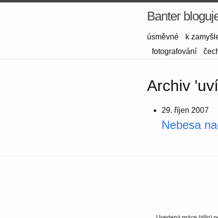
Banter bloguj
úsměvné
k zamyšl
fotografování
čec
Archiv 'uví
29. říjen 2007
Nebesa nad
Uvedená práce (dílo) p