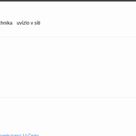
chnika
uvízlo v síti
ejte licenci 3.0 Česko