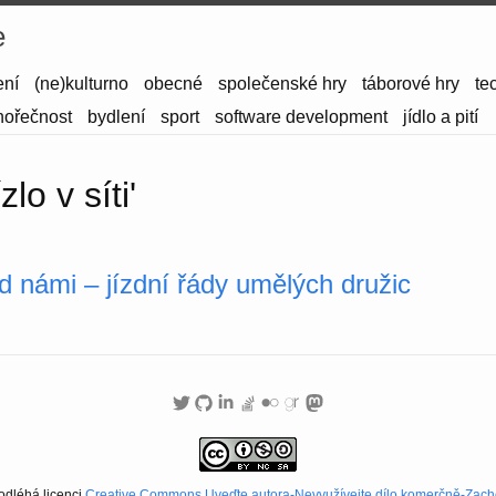
e
ení
(ne)kulturno
obecné
společenské hry
táborové hry
te
hořečnost
bydlení
sport
software development
jídlo a pití
zlo v síti'
 námi – jízdní řády umělých družic
odléhá licenci
Creative Commons Uveďte autora-Nevyužívejte dílo komerčně-Zachov