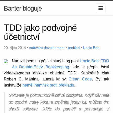
Banter bloguje
TDD jako podvojné
účetnictví
20. říjen 2014 •
software development
•
překlad
•
Uncle Bob
Narazil jsem na pět let starý blog post
Uncle Bob: TDD
As Double-Entry Bookkeeping
, kde je přepis části
videozáznamu diskuze ohledně TDD. Konkrétně citát
Robert C. Martina, autora knihy
Clean Code
. Byl tak
laskav, že
neměl námitek proti překladu
.
Software je pozoruhodně citlivá disciplína. Když sáhnete
do spodní vrstvy kódu a změníte jeden bit, můžete tím
shodit software. Jděte do paměti a pohrávejte si