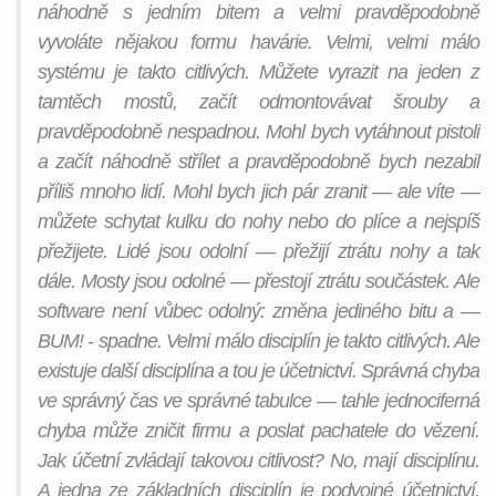
náhodně s jedním bitem a velmi pravděpodobně
vyvoláte nějakou formu havárie. Velmi, velmi málo
systému je takto citlivých. Můžete vyrazit na jeden z
tamtěch mostů, začít odmontovávat šrouby a
pravděpodobně nespadnou. Mohl bych vytáhnout pistoli
a začít náhodně střílet a pravděpodobně bych nezabil
příliš mnoho lidí. Mohl bych jich pár zranit — ale víte —
můžete schytat kulku do nohy nebo do plíce a nejspíš
přežijete. Lidé jsou odolní — přežijí ztrátu nohy a tak
dále. Mosty jsou odolné — přestojí ztrátu součástek. Ale
software není vůbec odolný: změna jediného bitu a —
BUM! - spadne. Velmi málo disciplín je takto citlivých. Ale
existuje další disciplína a tou je
účetnictví
. Správná chyba
ve správný čas ve správné tabulce — tahle jednociferná
chyba může zničit firmu a poslat pachatele do vězení.
Jak účetní zvládají takovou citlivost? No, mají disciplínu.
A jedna ze základních disciplín je podvojné účetnictví.