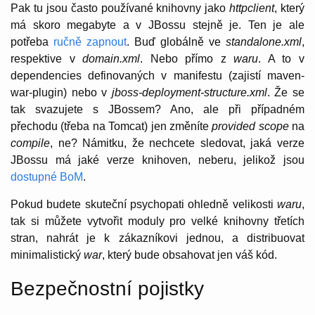
Pak tu jsou často používané knihovny jako
httpclient
, který
má skoro megabyte a v JBossu stejně je. Ten je ale
potřeba
ručně zapnout
. Buď globálně ve
standalone.xml
,
respektive v
domain.xml
. Nebo přímo z
waru
. A to v
dependencies definovaných v manifestu (zajistí maven-
war-plugin) nebo v
jboss-deployment-structure.xml
. Že se
tak svazujete s JBossem? Ano, ale při případném
přechodu (třeba na Tomcat) jen změníte
provided scope
na
compile
, ne? Námitku, že nechcete sledovat, jaká verze
JBossu má jaké verze knihoven, neberu, jelikož jsou
dostupné BoM
.
Pokud budete skuteční psychopati ohledně velikosti
waru
,
tak si můžete vytvořit moduly pro velké knihovny třetích
stran, nahrát je k zákazníkovi jednou, a distribuovat
minimalistický
war
, který bude obsahovat jen váš kód.
Bezpečnostní pojistky