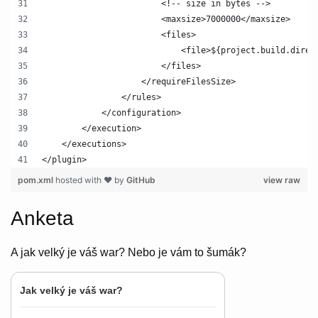
                        <!-- size in bytes -->
                        <maxsize>7000000</maxsize>
                        <files>
                            <file>${project.build.direc
                        </files>
                    </requireFilesSize>
                </rules>
            </configuration>
        </execution>
    </executions>
</plugin>
pom.xml
hosted with ❤ by
GitHub
view raw
Anketa
A jak velký je váš war? Nebo je vám to šumák?
Jak velký je váš war?