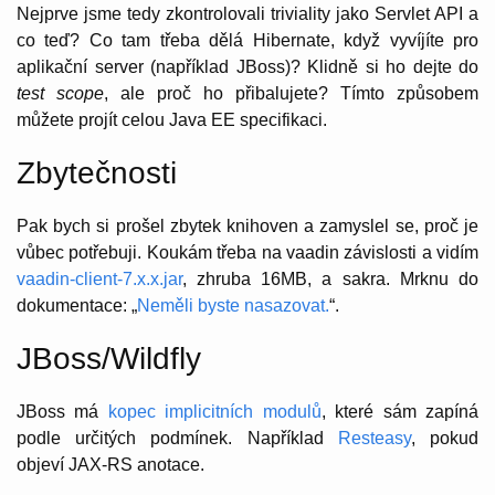
Nejprve jsme tedy zkontrolovali triviality jako Servlet API a
co teď? Co tam třeba dělá Hibernate, když vyvíjíte pro
aplikační server (například JBoss)? Klidně si ho dejte do
test scope
, ale proč ho přibalujete? Tímto způsobem
můžete projít celou Java EE specifikaci.
Zbytečnosti
Pak bych si prošel zbytek knihoven a zamyslel se, proč je
vůbec potřebuji. Koukám třeba na vaadin závislosti a vidím
vaadin-client-7.x.x.jar
, zhruba 16MB, a sakra. Mrknu do
dokumentace: „
Neměli byste nasazovat.
“.
JBoss/Wildfly
JBoss má
kopec implicitních modulů
, které sám zapíná
podle určitých podmínek. Například
Resteasy
, pokud
objeví JAX-RS anotace.