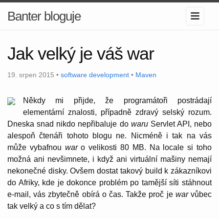
Banter bloguje
Jak velký je váš war
19. srpen 2015 •
software development
•
Maven
Někdy mi přijde, že programátoři postrádají
elementární znalosti, případně zdravý selský rozum.
Dneska snad nikdo nepřibaluje do
waru
Servlet API, nebo
alespoň čtenáři tohoto blogu ne. Nicméně i tak na vás
může vybafnou
war
o velikosti 80 MB. Na locale si toho
možná ani nevšimnete, i když ani virtuální mašiny nemají
nekonečné disky. Ovšem dostat takový build k zákazníkovi
do Afriky, kde je dokonce problém po tamější síti stáhnout
e-mail, vás zbytečně obírá o čas. Takže proč je
war
vůbec
tak velký a co s tím dělat?