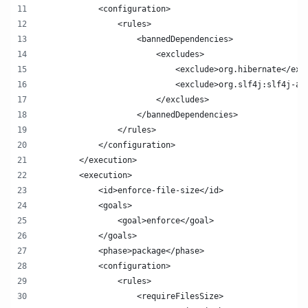
            <configuration>
                <rules>
                    <bannedDependencies>
                        <excludes>
                            <exclude>org.hibernate</exc
                            <exclude>org.slf4j:slf4j-ap
                        </excludes>
                    </bannedDependencies>
                </rules>
            </configuration>
        </execution>
        <execution>
            <id>enforce-file-size</id>
            <goals>
                <goal>enforce</goal>
            </goals>
            <phase>package</phase>
            <configuration>
                <rules>
                    <requireFilesSize>