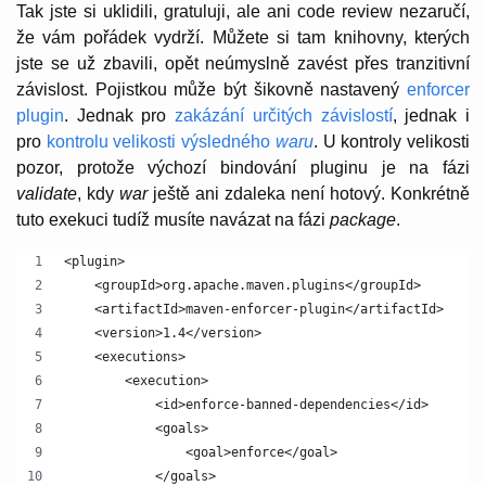
Tak jste si uklidili, gratuluji, ale ani code review nezaručí,
že vám pořádek vydrží. Můžete si tam knihovny, kterých
jste se už zbavili, opět neúmyslně zavést přes tranzitivní
závislost. Pojistkou může být šikovně nastavený
enforcer
plugin
. Jednak pro
zakázání určitých závislostí
, jednak i
pro
kontrolu velikosti výsledného
waru
. U kontroly velikosti
pozor, protože výchozí bindování pluginu je na fázi
validate
, kdy
war
ještě ani zdaleka není hotový. Konkrétně
tuto exekuci tudíž musíte navázat na fázi
package
.
<plugin>
    <groupId>org.apache.maven.plugins</groupId>
    <artifactId>maven-enforcer-plugin</artifactId>
    <version>1.4</version>
    <executions>
        <execution>
            <id>enforce-banned-dependencies</id>
            <goals>
                <goal>enforce</goal>
            </goals>