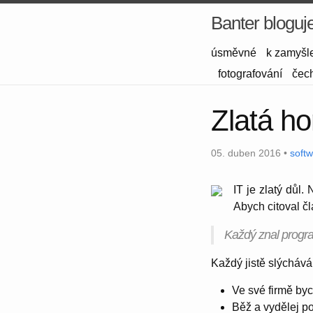
Banter bloguj
úsměvné
k zamyšl
fotografování
čec
Zlatá ho
05. duben 2016 •
soft
IT je zlatý důl
Abych citoval č
Každý znal program
Každý jistě slýchává
Ve své firmě byc
Běž a vydělej p