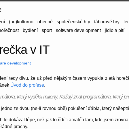
e
ení
(ne)kulturno
obecné
společenské hry
táborové hry
te
hořečnost
bydlení
sport
software development
jídlo a pití
rečka v IT
ware development
. Není tedy divu, že už před nějakým časem vypukla zlatá horeč
lánek
Úvod do profese
.
átora, který vydělal miliony. Každý znal programátora, který pro
 jedno ze dvou (ne-li rovnou obě) pokušení ďábla, který našept
h to dokázal lépe, než jak to řídí ti amatéři tam, kde jsem zrov
ořádné prachy.