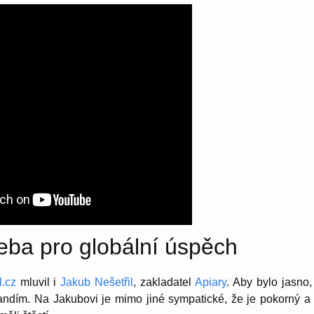
řeba pro globální úspěch
.cz
mluvil i
Jakub Nešetřil
, zakladatel
Apiary
. Aby bylo jasno
fandím. Na Jakubovi je mimo jiné sympatické, že je pokorný 