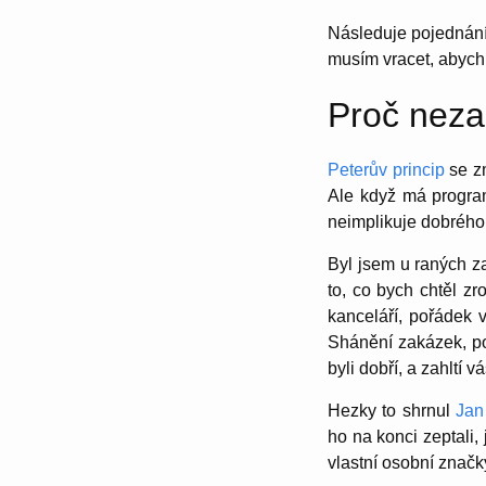
Následuje pojednání,
musím vracet, abyc
Proč nezak
Peterův princip
se zm
Ale když má progra
neimplikuje dobrého
Byl jsem u raných za
to, co bych chtěl zr
kanceláří, pořádek v
Shánění zakázek, pol
byli dobří, a zahlt
Hezky to shrnul
Jan
ho na konci zeptali, 
vlastní osobní značk