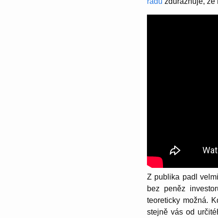
řadu
zdůrazňuje, že m
Z publika padl velm
bez peněz investor
teoreticky možná. K
stejně vás od určit