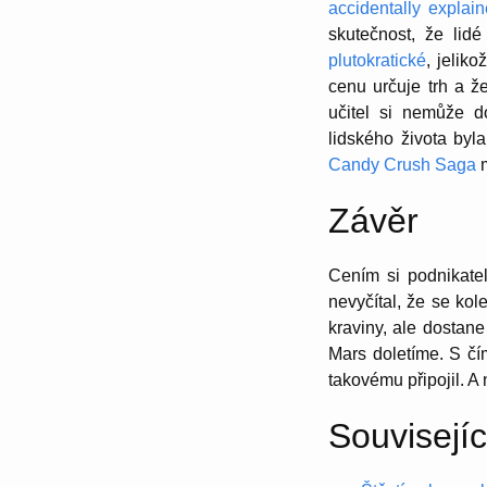
accidentally explai
skutečnost, že lid
plutokratické
, jelik
cenu určuje trh a ž
učitel si nemůže d
lidského života byla
Candy Crush Saga
m
Závěr
Cením si podnikate
nevyčítal, že se kol
kraviny, ale dostane
Mars doletíme. S čí
takovému připojil. A
Souvisejíc