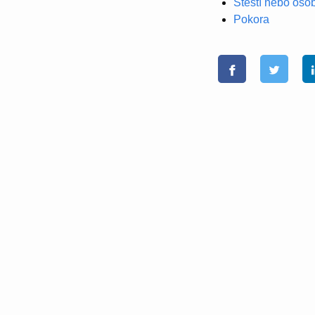
Štěstí nebo oso
Pokora