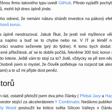
ěšnou firmu takového typu uvedl
GitHub
. Přesto vyjádřil pochy
ů, mohli být dnes úplně jinde.
oho odnesl, že nemám náturu shánět investice na pákový efe
ilionů korun
.
úplně neodrazoval. Jakub říkal, že jestli své myšlence věří
ta naplno a buď se to chytne nebo ne. V IT je téměř n
ráci snadno seženete (prý do týdne). K tomu bych dodal:
é příležitosti, ať se to dobře počítá, řekněme 300 tisíc korun 
do loterie. Ještě vám to stojí za to? Jistě, vždycky se při tom něc
 Osobně jsem si myslel, že člověk potřebuje na rozjezd tak ale
ami) a to už mi přijde dost peněz.
torů
ád, ostatně přeložil jsem dva jeho články (
Přebal Javy
a
Hac
vestor stojící za akcelerátorem
Y Combinator
. Nedávno publiko
lly Wood
posloužil ke kritice světa Silicon Valleys v člán