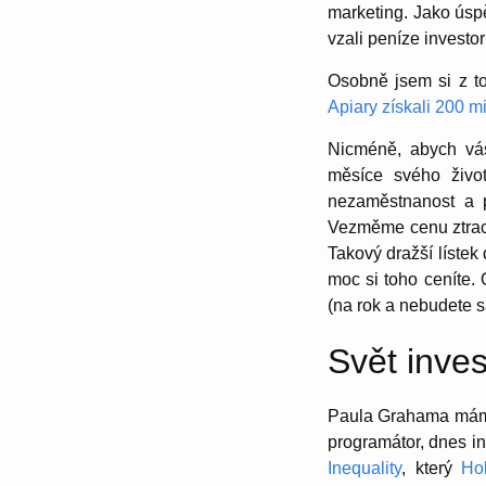
marketing. Jako úsp
vzali peníze investor
Osobně jsem si z t
Apiary získali 200 m
Nicméně, abych vás 
měsíce svého živo
nezaměstnanost a p
Vezměme cenu ztracen
Takový dražší lístek 
moc si toho ceníte.
(na rok a nebudete s
Svět inves
Paula Grahama mám r
programátor, dnes in
Inequality
, který
Ho