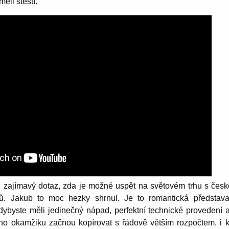
ěli štěstí.
i zajímavý dotaz, zda je možné uspět na světovém trhu s čes
ů. Jakub to moc hezky shrnul. Je to romantická představa, 
dybyste měli jedinečný nápad, perfektní technické provedení a
ého okamžiku začnou kopírovat s řádově větším rozpočtem, i 