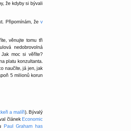
by, že kdyby si bývali
kt. Připomínám, že
v
te, věnujte tomu tři
ulová nedobrovolná
 Jak moc si věříte?
na platu konzultanta.
o naučíte, já jen, jak
spoň 5 milionů korun
keři a malíři
). Bývalý
val článek
Economic
ku
Paul Graham has