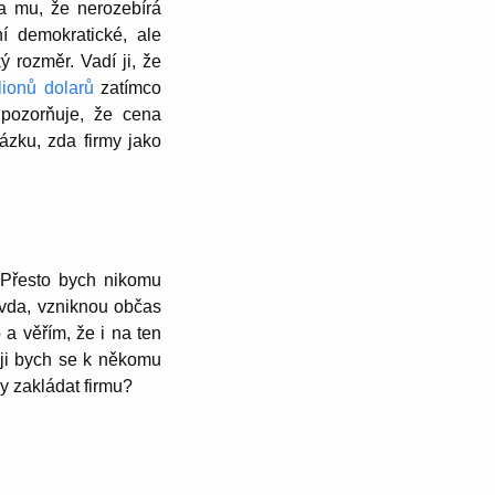
la mu, že nerozebírá
í demokratické, ale
ý rozměr. Vadí ji, že
lionů dolarů
zatímco
Upozorňuje, že cena
tázku, zda firmy jako
 Přesto bych nikomu
ravda, vzniknou občas
 a věřím, že i na ten
ěji bych se k někomu
y zakládat firmu?