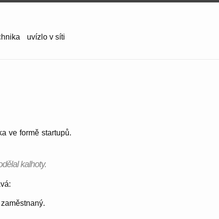
chnika
uvízlo v síti
ka ve formě startupů.
dělal kalhoty.
ává:
na zaměstnaný.