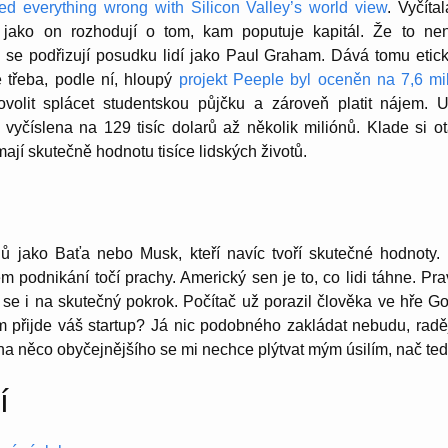
ned everything wrong with Silicon Valley’s world view
. Vyčíta
é jako on rozhodují o tom, kam poputuje kapitál. Že to nen
ož se podřizují posudku lidí jako Paul Graham. Dává tomu etick
e třeba, podle ní, hloupý
projekt Peeple byl oceněn na 7,6 mi
ovolit splácet studentskou půjčku a zároveň platit nájem. 
 vyčíslena na 129 tisíc dolarů až několik miliónů. Klade si o
ají skutečně hodnotu tisíce lidských životů.
lů jako Baťa nebo Musk, kteří navíc tvoří skutečné hodnoty.
em podnikání točí prachy. Americký sen je to, co lidi táhne. P
 se i na skutečný pokrok. Počítač už porazil člověka ve hře Go
m přijde váš startup? Já nic podobného zakládat nebudu, rad
 na něco obyčejnějšího se mi nechce plýtvat mým úsilím, nač ted
í