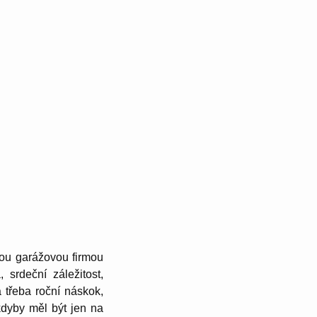
kou garážovou firmou
srdeční záležitost,
 třeba roční náskok,
kdyby měl být jen na