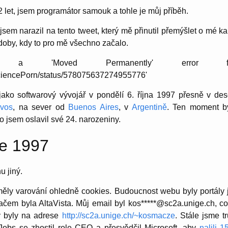
42 let, jsem programátor samouk a tohle je můj příběh.
jsem narazil na tento tweet, který mě přinutil přemýšlet o mé ka
doby, kdy to pro mě všechno začalo.
a 'Moved Permanently' error fe
m/SciencePorn/status/578075637274955776'
jako softwarový vývojář v pondělí 6. října 1997 přesně v de
ivos
, na sever od
Buenos Aires
, v
Argentině
. Ten moment b
 jsem oslavil své 24. narozeniny.
ce 1997
u jiný.
ěly varování ohledně cookies. Budoucnost webu byly portály
čem byla AltaVista. Můj email byl kos*****@sc2a.unige.ch, 
y byly na adrese
http://sc2a.unige.ch/~kosmacze
. Stále jsme tr
Jobs se zhostil role CEO a přesvědčil Microsoft, aby
nalili 