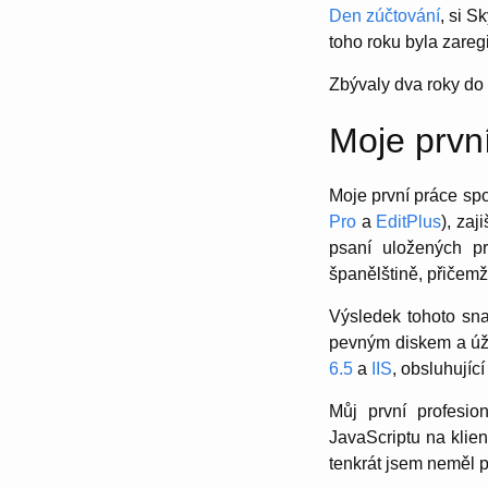
Den zúčtování
, si S
toho roku byla zare
Zbývaly dva roky do
Moje prvn
Moje první práce spo
Pro
a
EditPlus
), zaj
psaní uložených p
španělštině, přičemž
Výsledek tohoto sn
pevným diskem a úža
6.5
a
IIS
, obsluhujíc
Můj první profesi
JavaScriptu na klien
tenkrát jsem neměl p