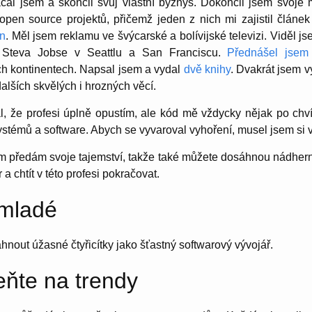
čal jsem a skončil svůj vlastní byznys. Dokončil jsem svoje 
open source projektů, přičemž jeden z nich mi zajistil článe
n
. Měl jsem reklamu ve švýcarské a bolívijské televizi. Viděl 
 Steva Jobse v Seattlu a San Franciscu.
Přednášel jsem
ch kontinentech. Napsal jsem a vydal
dvě knihy
. Dvakrát jsem v
dalších skvělých i hrozných věcí.
, že profesi úplně opustím, ale kód mě vždycky nějak po chví
systémů a software. Abych se vyvaroval vyhoření, musel jsem si vy
m předám svoje tajemství, takže také můžete dosáhnou nádhern
 chtít v této profesi pokračovat.
 mladé
áhnout úžasné čtyřicítky jako šťastný softwarový vývojář.
ňte na trendy