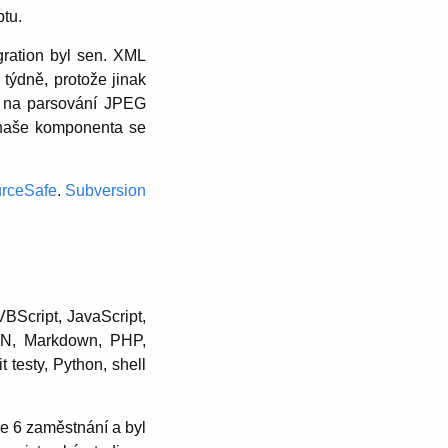
ptu.
gration byl sen. XML
týdně, protože jinak
na parsování JPEG
 naše komponenta se
rceSafe
.
Subversion
BScript, JavaScript,
ON, Markdown, PHP,
 testy, Python, shell
ze 6 zaměstnání a byl