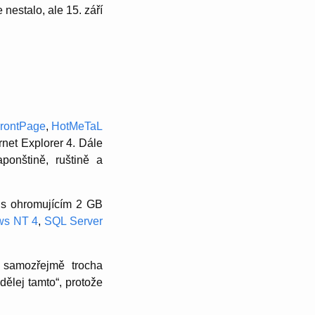
nestalo, ale 15. září
FrontPage
,
HotMeTaL
rnet Explorer 4. Dále
onštině, ruštině a
 s ohromujícím 2 GB
ws NT 4
,
SQL Server
 samozřejmě trocha
dělej tamto“, protože