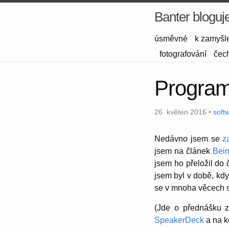
Banter bloguj
úsměvné
k zamyšl
fotografování
čec
Program
26. květen 2016 •
soft
Nedávno jsem se
z
jsem na článek
Bein
jsem ho přeložil do 
jsem byl v době, kdy
se v mnoha věcech 
(Jde o přednášku 
SpeakerDeck
a na k