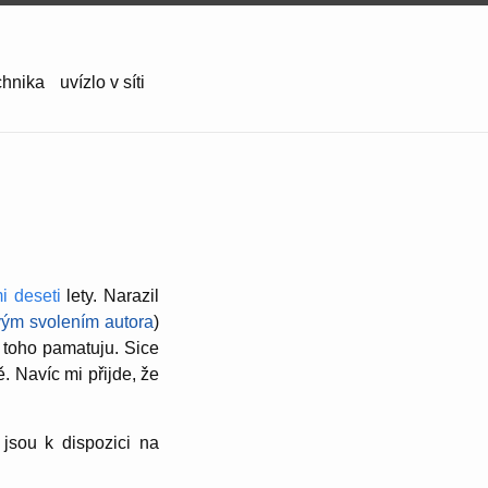
chnika
uvízlo v síti
i deseti
lety. Narazil
vým svolením autora
)
z toho pamatuju. Sice
. Navíc mi přijde, že
jsou k dispozici na