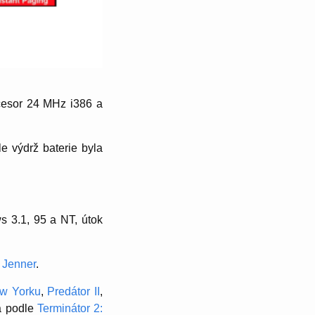
cesor 24 MHz i386 a
le výdrž baterie byla
s 3.1, 95 a NT, útok
 Jenner
.
w Yorku
,
Predátor II
,
 podle
Terminátor 2: