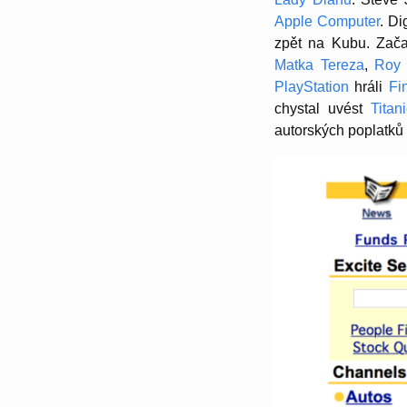
Apple Computer
. Di
zpět na Kubu. Zač
Matka Tereza
,
Roy 
PlayStation
hráli
Fi
chystal uvést
Titan
autorských poplatků 