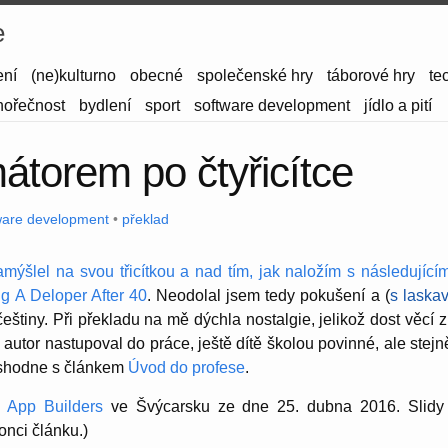
e
ení
(ne)kulturno
obecné
společenské hry
táborové hry
te
hořečnost
bydlení
sport
software development
jídlo a pití
átorem po čtyřicítce
ware development
•
překlad
amýšlel na svou třicítkou a nad tím, jak naložím s následujícím
g A Deloper After 40
. Neodolal jsem tedy pokušení a (
s laska
češtiny. Při překladu na mě dýchla nostalgie, jelikož dost věcí 
 autor nastupoval do práce, ještě dítě školou povinné, ale stejně
shodne s článkem
Úvod do profese
.
z
App Builders
ve Švýcarsku ze dne 25. dubna 2016. Slidy 
onci článku.)