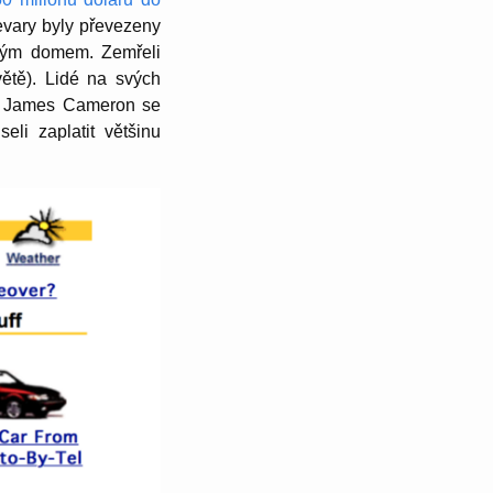
evary byly převezeny
vým domem. Zemřeli
ětě). Lidé na svých
. James Cameron se
li zaplatit většinu