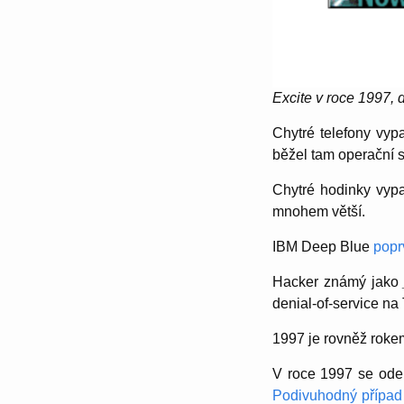
Excite v roce 1997, d
Chytré telefony vyp
běžel tam operační
Chytré hodinky vyp
mnohem větší.
IBM Deep Blue
popr
Hacker známý jako
denial-of-service na
1997 je rovněž rokem
V roce 1997 se ode
Podivuhodný případ