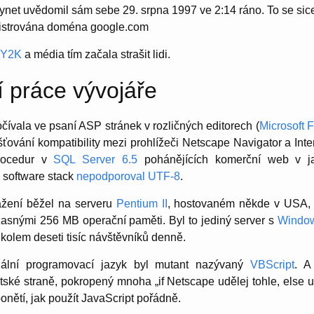
kynet uvědomil sám sebe 29. srpna 1997 ve 2:14 ráno. To se sice 
gistrována doména google.com
Y2K
a média tím začala strašit lidi.
í práce vývojáře
čívala ve psaní ASP stránek v rozličných editorech (
Microsoft 
išťování kompatibility mezi prohlížeči Netscape Navigator a Inte
rocedur v
SQL Server 6.5
pohánějících komerční web v jap
 software stack
nepodporoval UTF-8
.
ažení běžel na serveru
Pentium II
, hostovaném někde v USA,
snými 256 MB operační paměti. Byl to jediný server s
Windo
í kolem deseti tisíc návštěvníků denně.
onální programovací jazyk byl mutant nazývaný
VBScript
. A
tské straně, pokropený mnoha „if Netscape udělej tohle, else u
onětí, jak použít JavaScript pořádně.