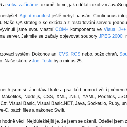
16 a
sotva začínáme
rozumět tomu, jak udělat cokoliv v JavaScri
 neslyšel.
Agilní manifest
ještě nebyl napsán. Continuous inte
. Naše QA strategie se skládala z restartování serveru jednou 
Vyvinuli jsme svou vlastní
COM+
komponentu ve
Visual J++
na server. Jakmile se začaly objevovat soubory
JPEG 2000
,
rzovací systém. Dokonce ani
CVS
,
RCS
nebo, bože chraň,
Sou
lo. Naše skóre v
Joel Testu
bylo mínus 25.
nech jsem si ráno dával kafe a psal kód pomocí věcí jménem V
 Makefiles, Node.js, CSS, XML, .NET, YAML, Podfiles, JS
, Visual Basic, Visual Basic.NET, Java, Socket.io, Ruby, unit
ve-C, batch files a nakonec Swift.
 hodně věcí. Nejdůležitější je, že jsem se oženil. Odešel jsem 