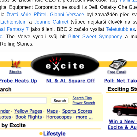
gital Equipment Corporation se soudili s Dell. Ostatky Che Gu
ala
čtvrtá série Přátel
.
Gianni Versace
byl zavražděn před s
Lichtenstein
a
Jeanne Calmet
(vůbec nejstarší člověk na sv
nal Fantasy 7
jako šílení. BBC 2 začalo vysílat
Teletutubbies
ic
. The Verve vydali svůj hit
Bitter Sweet Symphony
a muse
Rolling Stones.