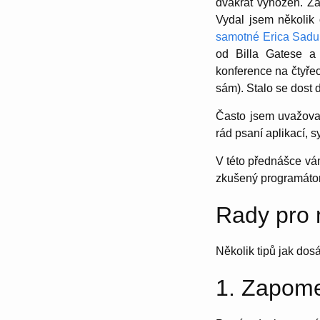
dvakrát vyhozen. Za
Vydal jsem několik 
samotné Erica Sadu
od Billa Gatese a
konference na čtyře
sám). Stalo se dost 
Často jsem uvažoval
rád psaní aplikací, 
V této přednášce vá
zkušený programátor a
Rady pro
Několik tipů jak dos
1. Zapome