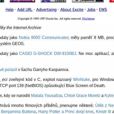
íky the Internet Archive
adaly jako
Nokia 9000 Communicator
; měly paměť 8 MB, pro
 systém GEOS.
adaly jako
CASIO G-SHOCK DW-9100BJ
. Ne moc aplikací, a
vé porazil
v šachu Garryho Kasparova.
_eci
zveřejnil kód v C, exploit nazvaný
WinNuke
, pro Window
 TCP port 139 (NetBIOS) způsobující Blue Screen of Death.
, kdy se narodili
Malala Yousafzai
,
Chloë Grace Moretz
a
Kylie
hrává mnoho filmových příběhů, jmenujme některé:
Útěk z Ne
 Benjamina Buttona
,
Harry Potter a Princ dvojí krve
,
Kmotr III
a