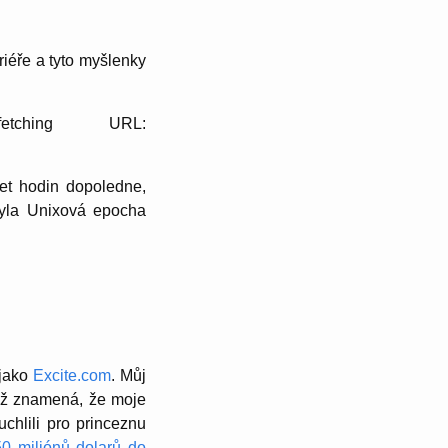
riéře a tyto myšlenky
tching URL:
set hodin dopoledne,
yla Unixová epocha
 jako
Excite.com
. Můj
což znamená, že moje
uchlili pro princeznu
150 miliónů dolarů do