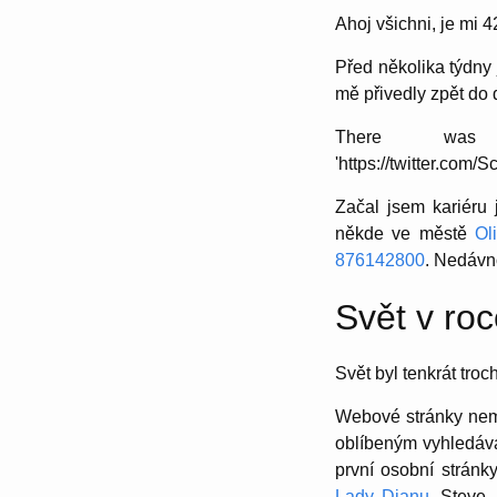
Ahoj všichni, je mi 
Před několika týdny 
mě přivedly zpět do 
There was 
'https://twitter.co
Začal jsem kariéru 
někde ve městě
Ol
876142800
. Nedávno
Svět v ro
Svět byl tenkrát troch
Webové stránky nem
oblíbeným vyhledáva
první osobní stránk
Lady Dianu
. Steve 