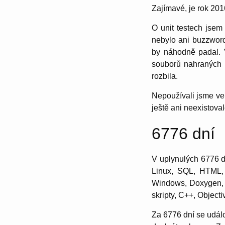
Zajímavé, je rok 20
O unit testech jsem
nebylo ani buzzword
by náhodně padal. 
souborů nahraných 
rozbila.
Nepoužívali jsme ve
ještě ani neexistova
6776 dní
V uplynulých 6776 d
Linux, SQL, HTML,
Windows, Doxygen, C#
skripty, C++, Objecti
Za 6776 dní se událo