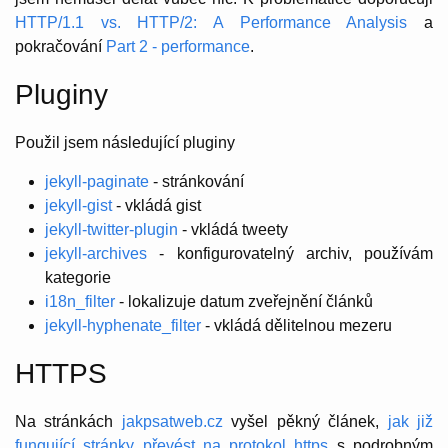
HTTP/1.1 vs. HTTP/2: A Performance Analysis
a
pokračování
Part 2 - performance
.
Pluginy
Použil jsem následující pluginy
jekyll-paginate
- stránkování
jekyll-gist
- vkládá gist
jekyll-twitter-plugin
- vkládá tweety
jekyll-archives
- konfigurovatelný archiv, používám
kategorie
i18n_filter
- lokalizuje datum zveřejnění článků
jekyll-hyphenate_filter
- vkládá dělitelnou mezeru
HTTPS
Na stránkách
jakpsatweb.cz
vyšel pěkný článek,
jak již
fungující stránky převést na protokol https
s podrobným