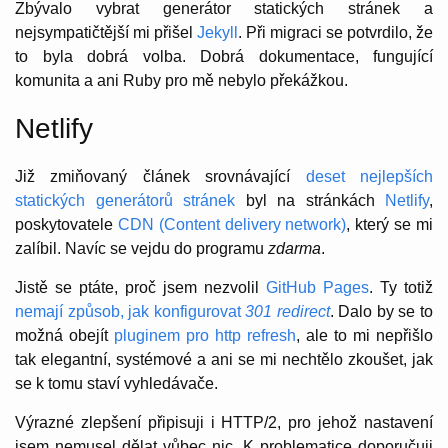
Zbývalo vybrat generátor statických stránek a
nejsympatičtější mi přišel
Jekyll
. Při migraci se potvrdilo, že
to byla dobrá volba. Dobrá dokumentace, fungující
komunita a ani Ruby pro mě nebylo překážkou.
Netlify
Již zmiňovaný článek srovnávající
deset nejlepších
statických generátorů stránek
byl na stránkách
Netlify
,
poskytovatele
CDN (Content delivery network)
, který se mi
zalíbil. Navíc se vejdu do programu
zdarma
.
Jistě se ptáte, proč jsem nezvolil
GitHub Pages
. Ty totiž
nemají způsob, jak konfigurovat
301 redirect
. Dalo by se to
možná obejít
pluginem pro http refresh
, ale to mi nepřišlo
tak elegantní, systémové a ani se mi nechtělo zkoušet, jak
se k tomu staví vyhledávače.
Výrazné zlepšení připisuji i HTTP/2, pro jehož nastavení
jsem nemusel dělat vůbec nic. K problematice doporučuji