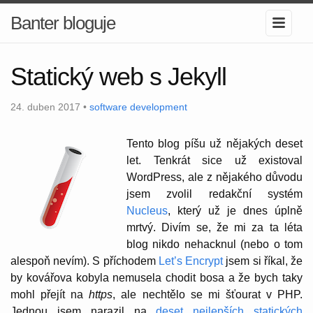
Banter bloguje
Statický web s Jekyll
24. duben 2017 •
software development
Tento blog píšu už nějakých deset
let. Tenkrát sice už existoval
WordPress, ale z nějakého důvodu
jsem zvolil redakční systém
Nucleus
, který už je dnes úplně
mrtvý. Divím se, že mi za ta léta
blog nikdo nehacknul (nebo o tom
alespoň nevím). S příchodem
Let’s Encrypt
jsem si říkal, že
by kovářova kobyla nemusela chodit bosa a že bych taky
mohl přejít na
https
, ale nechtělo se mi šťourat v PHP.
Jednou jsem narazil na
deset nejlepších statických