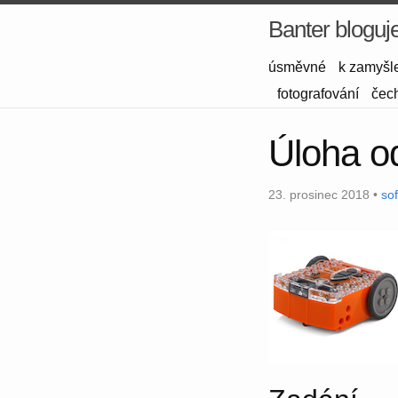
Banter bloguj
úsměvné
k zamyšl
fotografování
čec
Úloha od
23. prosinec 2018 •
so