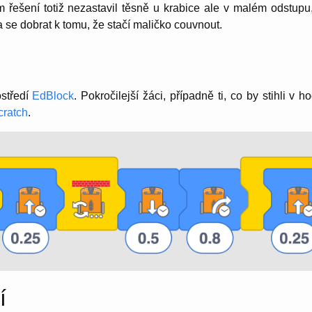
ím řešení totiž nezastavil těsně u krabice ale v malém odstupu
ba se dobrat k tomu, že stačí maličko couvnout.
ostředí
EdBlock
. Pokročilejší žáci, případně ti, co by stihli v 
ratch
.
í