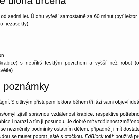
je úloha určená
od sedmi let. Úlohu vyřeší samostatně za 60 minut (byť lektor
ho nezasekly).
on
krabice) s nepříliš lesklým povrchem a vyšší než robot (
větle)
é poznámky
ní. S citlivým přístupem lektora během tří fází sami objeví ideá
/omyl zjistí správnou vzdálenost krabice, respektive potřebno
bice i narazí a tím ji posunou. Je dobré mít vzdálenost změřenou
y se nezměnily podmínky ostatním dětem, případně ji mít dostat
budou se muset poprat ještě s otočkou.
EdBlock
totiž používá p