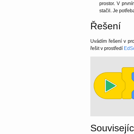
prostor. V prvn
stačil. Je potře
Řešení
Uvádím řešení v pr
řešit v prostředí
EdSc
Souvisejíc