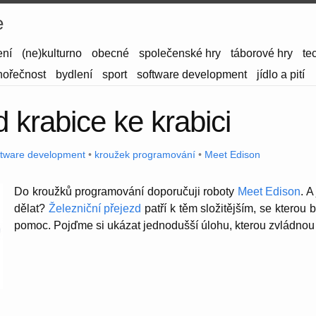
e
ení
(ne)kulturno
obecné
společenské hry
táborové hry
te
hořečnost
bydlení
sport
software development
jídlo a pití
 krabice ke krabici
ftware development
•
kroužek programování
•
Meet Edison
Do kroužků programování doporučuji roboty
Meet Edison
. A
dělat?
Železniční přejezd
patří k těm složitějším, se kterou 
pomoc. Pojďme si ukázat jednodušší úlohu, kterou zvládnou