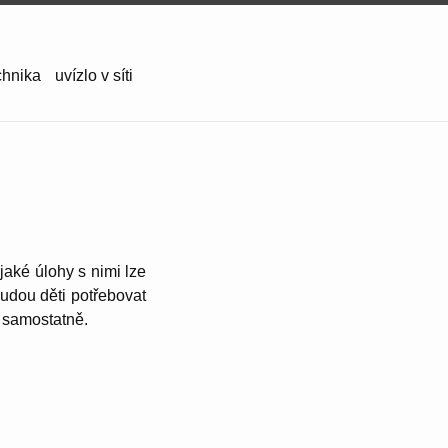
chnika
uvízlo v síti
 jaké úlohy s nimi lze
budou děti potřebovat
 samostatně.