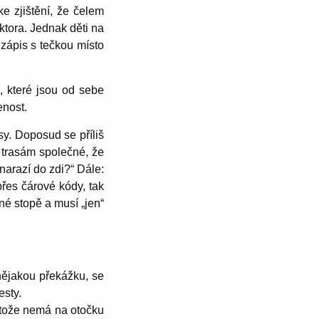
e zjištění, že čelem
tora. Jednak děti na
zápis s tečkou místo
e, které jsou od sebe
enost.
sy. Doposud se příliš
a trasám společné, že
narazí do zdi?“ Dále:
přes čárové kódy, tak
né stopě a musí „jen“
.
nějakou překážku, se
esty.
rotože nemá na otočku