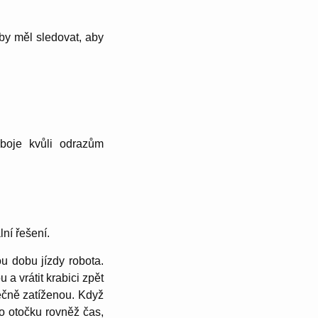
 by měl sledovat, aby
oboje kvůli odrazům
lní řešení.
u dobu jízdy robota.
 a vrátit krabici zpět
ečně zatíženou. Když
ro otočku rovněž čas,