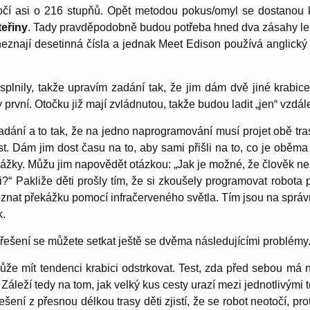
točí asi o 216 stupňů. Opět metodou pokus/omyl se dostanou k
teřiny
. Tady pravděpodobně budou potřeba hned dva zásahy lek
neznají desetinná čísla a jednak Meet Edison používá anglický 
splnily, takže upravím zadání tak, že jim dám dvě jiné krabic
 první. Otočku již mají zvládnutou, takže budou ladit „jen“ vzdál
dání a to tak, že na jedno naprogramování musí projet obě tra
st. Dám jim dost času na to, aby sami přišli na to, co je oběm
kážky. Můžu jim napovědět otázkou: „Jak je možné, že člověk ne
?“ Pakliže děti prošly tím, že si zkoušely programovat robota 
oznat překážku pomocí infračerveného světla. Tím jsou na správ
k.
o řešení se můžete setkat ještě se dvěma následujícími problémy
že mít tendenci krabici odstrkovat. Test, zda před sebou má 
Záleží tedy na tom, jak velký kus cesty urazí mezi jednotlivými t
ešení z přesnou délkou trasy děti zjistí, že se robot neotočí, p