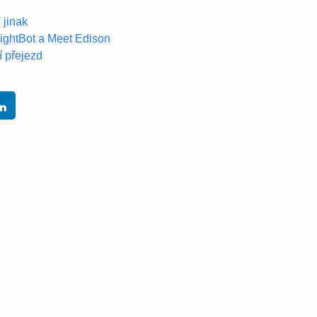
 jinak
ightBot a Meet Edison
í přejezd