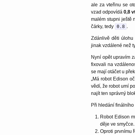
ale za vteřinu se o
vzad odpovídá
0,8 v
malém stupni ještě 
čárky, tedy
0.8
.
Zdánlivě děti úlohu 
jinak vzdálené než ty
Nyní opět upravím za
fixovali na vzdáleno
se mají otáčet u pře
„Má robot Edison oči
vědí, že robot umí p
najít ten správný blo
Při hledání finálníh
Robot Edison mů
děje ve smyčce. 
Oproti prvnímu ř