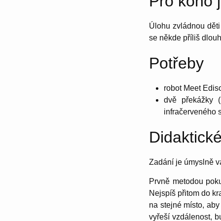
Pro koho 
Úlohu zvládnou děti 
se někde příliš dlou
Potřeby
robot Meet Edis
dvě překážky (
infračerveného s
Didaktick
Zadání je úmyslně vág
Prvně metodou pokus
Nejspíš přitom do kra
na stejné místo, ab
vyřeší vzdálenost, 