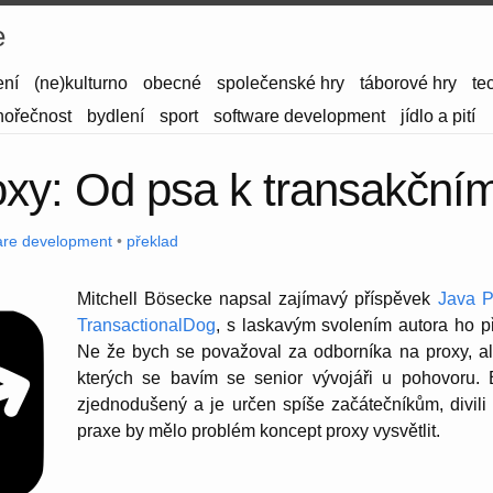
e
ení
(ne)kulturno
obecné
společenské hry
táborové hry
te
hořečnost
bydlení
sport
software development
jídlo a pití
oxy: Od psa k transakční
are development
•
překlad
Mitchell Bösecke napsal zajímavý příspěvek
Java P
TransactionalDog
, s laskavým svolením autora ho p
Ne že bych se považoval za odborníka na proxy, al
kterých se bavím se senior vývojáři u pohovoru. 
zjednodušený a je určen spíše začátečníkům, divili b
praxe by mělo problém koncept proxy vysvětlit.