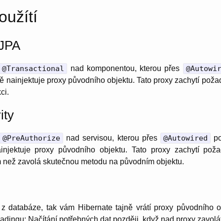
oužítí
 JPA
@Transactional
nad komponentou, kterou přes
@Autowi
jně nainjektuje proxy původního objektu. Tato proxy zachytí po
ci.
ity
@PreAuthorize
nad servisou, kterou přes
@Autowired
po
ainjektuje proxy původního objektu. Tato proxy zachytí poža
 než zavolá skutečnou metodu na původním objektu.
 z databáze, tak vám Hibernate tajně vrátí proxy původního o
adingu: Načítání potřebných dat později, když nad proxy zavolát