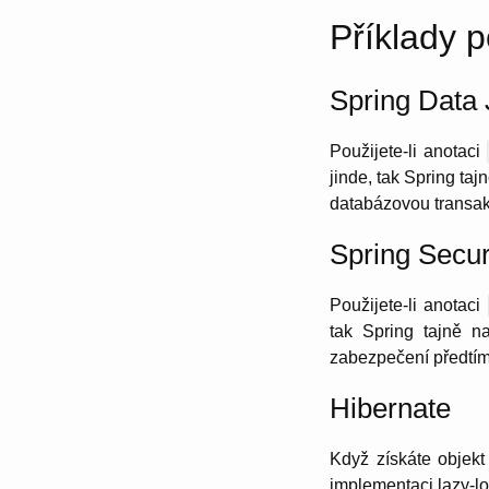
Příklady p
Spring Data
Použijete-li anotaci
jinde, tak Spring ta
databázovou transak
Spring Secur
Použijete-li anotaci
tak Spring tajně n
zabezpečení předtím
Hibernate
Když získáte objekt
implementaci lazy-lo