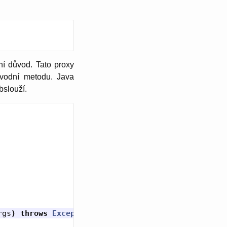
í důvod. Tato proxy
vodní metodu. Java
obslouží.
rgs
)
throws
Exception
{