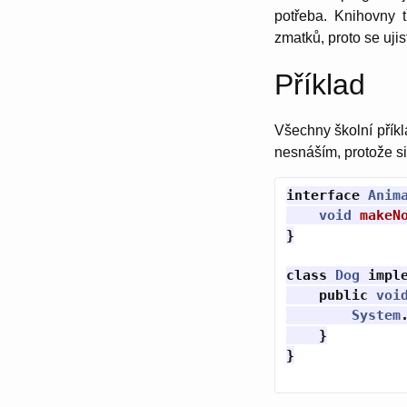
potřeba. Knihovny t
zmatků, proto se uji
Příklad
Všechny školní příkl
nesnáším, protože si
interface
Anim
void
makeN
}
class
Dog
impl
public
voi
System
}
}