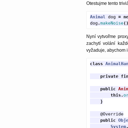
Otestujme tento trivi
Animal
dog
=
n
dog
.
makeNoise
(
Nyní vytvořme prox
zachytí volání ka
vyžaduje, abychom 
class
AnimalHa
private
fi
public
Ani
this
.
o
}
@Override
public
Obj
System