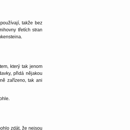
používají, takže bez
ihovny třetích stran
nkensteina.
tem, který tak jenom
avky, přidá nějakou
ně zařízeno, tak ani
ohle.
mohlo zdát, že nejsou