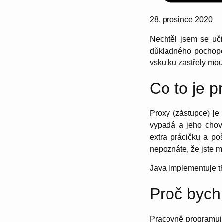
28. prosince 2020
Nechtěl jsem se uči
důkladného pochopen
vskutku zastřely mou
Co to je p
Proxy (zástupce) je
vypadá a jeho chov
extra prácičku a po
nepoznáte, že jste mě
Java implementuje 
Proč bych
Pracovně programuji 