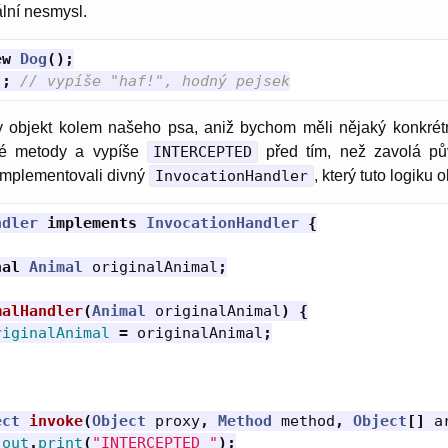
ální nesmysl.
ew
Dog
();
);
// vypíše "haf!", hodný pejsek
y objekt kolem našeho psa, aniž bychom měli nějaký konkrétn
ždé metody a vypíše
INTERCEPTED
před tím, než zavolá pů
implementovali divný
InvocationHandler
, který tuto logiku 
ndler
implements
InvocationHandler
{
nal
Animal
originalAnimal
;
malHandler
(
Animal
originalAnimal
)
{
riginalAnimal
=
originalAnimal
;
ect
invoke
(
Object
proxy
,
Method
method
,
Object
[]
a
.
out
.
print
(
"INTERCEPTED "
);