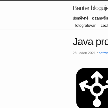
Banter bloguj
úsměvné
k zamyšl
fotografování
čec
Java pr
28. leden 2021 •
softw