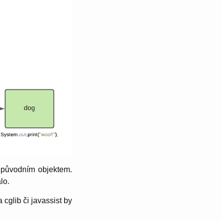
s původním objektem.
lo.
cglib či javassist by