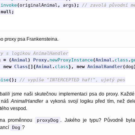
.
invoke
(
originalAnimal
,
args
);
// zavolá původní m
null
;
o proxy psa Frankensteina.
xy s logikou AnimalHandler
g
=
(
Animal
)
Proxy
.
newProxyInstance
(
Animal
.
class
.
g
new
Class
[]{
Animal
.
class
},
new
AnimalHandler
(
dog
oise
();
// vypíše "INTERCEPTED haf!", ujetý pes
alili
jsme naši skutečnou implementaci psa do proxy. Každé
í náš
AnimalHandler
a vykoná svojí logiku před tím, než de
tého vespod.
ž na proměnnou
proxyDog
. Jakého je typu? Původně byla 
stancí
Dog
?