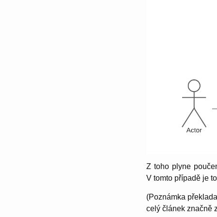
Z toho plyne poučen
V tomto případě je t
(Poznámka překladate
celý článek značně z