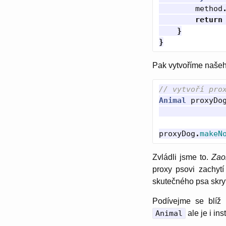
method
return
}
}
Pak vytvoříme našeh
// vytvoří pro
Animal
proxyDo
proxyDog
.
makeN
Zvládli jsme to.
Zaob
proxy psovi zachyt
skutečného psa skry
Podívejme se blí
Animal
ale je i in