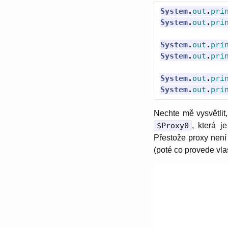
System
.
out
.
pri
System
.
out
.
pri
System
.
out
.
pri
System
.
out
.
pri
System
.
out
.
pri
System
.
out
.
pri
Nechte mě vysvětlit,
$Proxy0
, která 
Přestože proxy není
(poté co provede vla