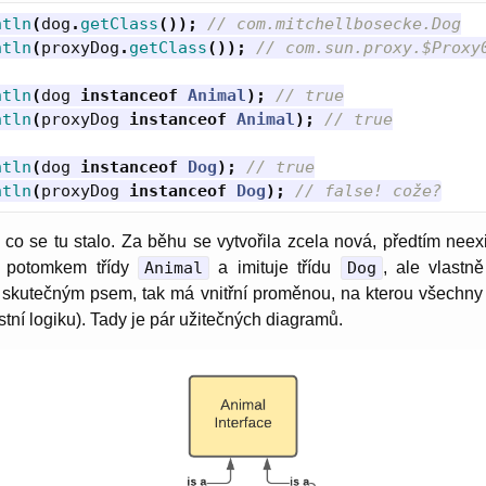
ntln
(
dog
.
getClass
());
// com.mitchellbosecke.Dog
ntln
(
proxyDog
.
getClass
());
// com.sun.proxy.$Proxy
ntln
(
dog
instanceof
Animal
);
// true
ntln
(
proxyDog
instanceof
Animal
);
// true
ntln
(
dog
instanceof
Dog
);
// true
ntln
(
proxyDog
instanceof
Dog
);
// false! cože?
 co se tu stalo. Za běhu se vytvořila zcela nová, předtím neexi
je potomkem třídy
Animal
a imituje třídu
Dog
, ale vlastn
 skutečným psem, tak má vnitřní proměnou, na kterou všechn
stní logiku). Tady je pár užitečných diagramů.