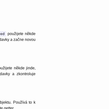
red
použijete někde
žadavky a začne novou
užijete někde jinde,
davky a zkontroluje
bjektu. Používá to k
e getter.