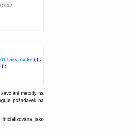
etodu
etClassLoader
(),
));
 zavolání metody na
leguje požadavek na
inicializována jako