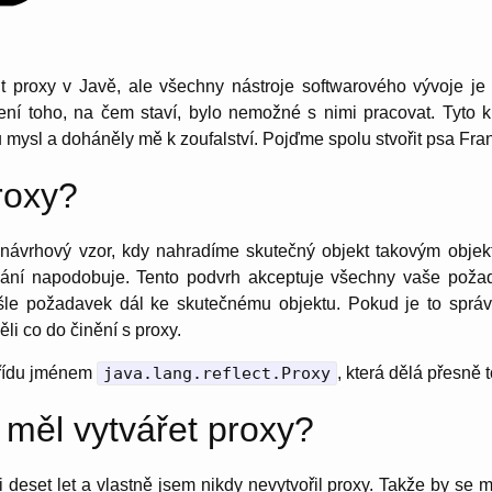
t proxy v Javě, ale všechny nástroje softwarového vývoje je 
í toho, na čem staví, bylo nemožné s nimi pracovat. Tyto kn
 mysl a doháněly mě k zoufalství. Pojďme spolu stvořit psa Fra
roxy?
 návrhový vzor, kdy nahradíme skutečný objekt takovým objek
ání napodobuje. Tento podvrh akceptuje všechny vaše požad
šle požadavek dál ke skutečnému objektu. Pokud je to správ
li co do činění s proxy.
třídu jménem
java.lang.reflect.Proxy
, která dělá přesně t
 měl vytvářet proxy?
deset let a vlastně jsem nikdy nevytvořil proxy. Takže by se 