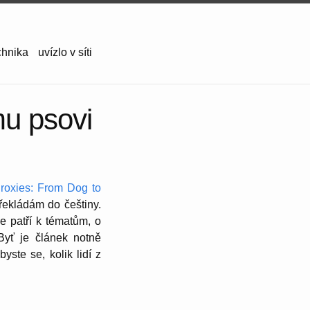
chnika
uvízlo v síti
mu psovi
roxies: From Dog to
řekládám do češtiny.
e patří k tématům, o
Byť je článek notně
yste se, kolik lidí z