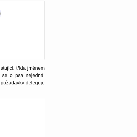
0
stující, třída jménem
ě se o psa nejedná.
y požadavky deleguje