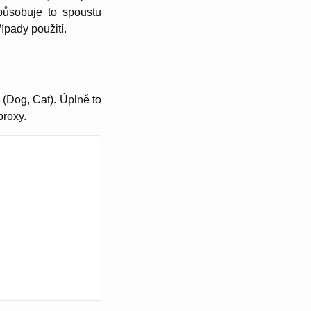
působuje to spoustu
ípady použití.
 (Dog, Cat). Úplně to
proxy.