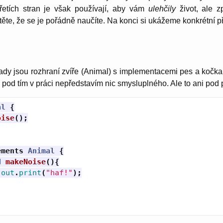
řetích stran je však používají, aby vám
ulehčily
život, ale z
stěte, že se je pořádně naučíte. Na konci si ukážeme konkrétní př
ady jsou rozhraní zvíře (Animal) s implementacemi pes a kočka
 pod tím v práci nepředstavím nic smysluplného. Ale to ani pod 
al
{
oise
();
ements
Animal
{
d
makeNoise
(){
.
out
.
print
(
"haf!"
);