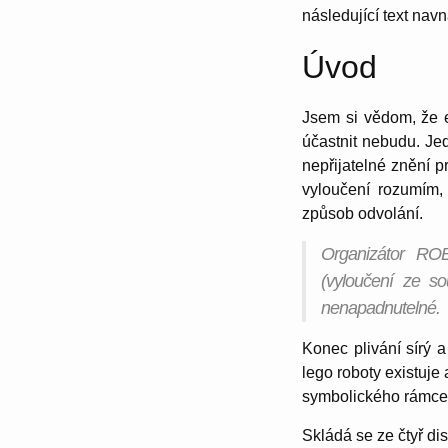
následující text navna
Úvod
Jsem si vědom, že 
účastnit nebudu. Je
nepřijatelné znění p
vyloučení rozumím,
způsob odvolání.
Organizátor ROB
(vyloučení ze so
nenapadnutelné.
Konec plivání sírý
lego roboty existuje
symbolického rámce,
Skládá se ze čtyř dis