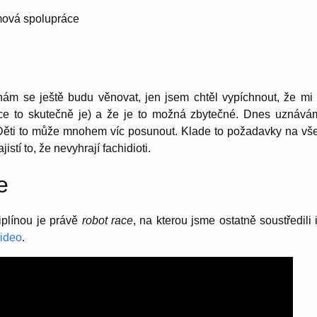
mová spolupráce
ínám se ještě budu věnovat, jen jsem chtěl vypíchnout, že mi 
ce to skutečně je) a že je to možná zbytečné. Dnes uznávám,
ěti to může mnohem víc posunout. Klade to požadavky na všes
jistí to, že nevyhrají fachidioti.
e
ciplínou je právě
robot race
, na kterou jsme ostatně soustředili
ideo
.