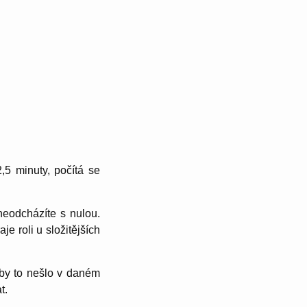
,5 minuty, počítá se
neodcházíte s nulou.
e roli u složitějších
aby to nešlo v daném
t.