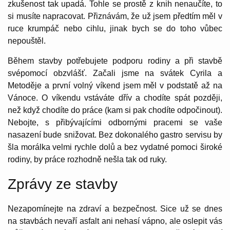
zkušenost tak upadá. Tohle se prostě z knih nenaučíte, to
si musíte napracovat. Přiznávám, že už jsem předtím měl v
ruce krumpáč nebo cihlu, jinak bych se do toho vůbec
nepouštěl.
Během stavby potřebujete podporu rodiny a při stavbě
svépomocí obzvlášť. Začali jsme na svátek Cyrila a
Metoděje a první volný víkend jsem měl v podstatě až na
Vánoce. O víkendu vstáváte dřív a chodíte spát později,
než když chodíte do práce (kam si pak chodíte odpočinout).
Nebojte, s přibývajícími odbornými pracemi se vaše
nasazení bude snižovat. Bez dokonalého gastro servisu by
šla morálka velmi rychle dolů a bez vydatné pomoci široké
rodiny, by práce rozhodně nešla tak od ruky.
Zprávy ze stavby
Nezapomínejte na zdraví a bezpečnost. Sice už se dnes
na stavbách nevaří asfalt ani nehasí vápno, ale oslepit vás