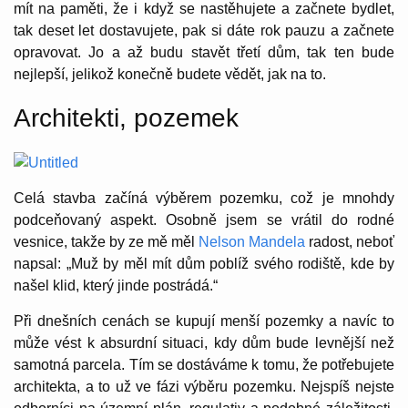
mít na paměti, že i když se nastěhujete a začnete bydlet,
tak deset let dostavujete, pak si dáte rok pauzu a začnete
opravovat. Jo a až budu stavět třetí dům, tak ten bude
nejlepší, jelikož konečně budete vědět, jak na to.
Architekti, pozemek
Celá stavba začíná výběrem pozemku, což je mnohdy
podceňovaný aspekt. Osobně jsem se vrátil do rodné
vesnice, takže by ze mě měl
Nelson Mandela
radost, neboť
napsal: „Muž by měl mít dům poblíž svého rodiště, kde by
našel klid, který jinde postrádá.“
Při dnešních cenách se kupují menší pozemky a navíc to
může vést k absurdní situaci, kdy dům bude levnější než
samotná parcela. Tím se dostáváme k tomu, že potřebujete
architekta, a to už ve fázi výběru pozemku. Nejspíš nejste