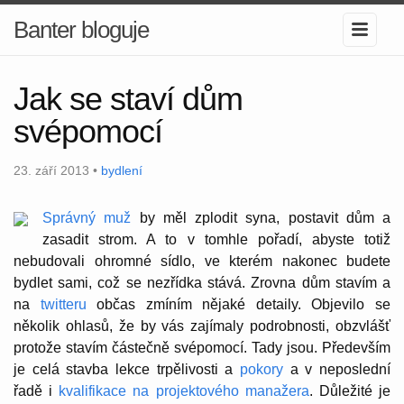
Banter bloguje
Jak se staví dům
svépomocí
23. září 2013 •
bydlení
Správný muž
by měl zplodit syna, postavit dům a
zasadit strom. A to v tomhle pořadí, abyste totiž
nebudovali ohromné sídlo, ve kterém nakonec budete
bydlet sami, což se nezřídka stává. Zrovna dům stavím a
na
twitteru
občas zmíním nějaké detaily. Objevilo se
několik ohlasů, že by vás zajímaly podrobnosti, obzvlášť
protože stavím částečně svépomocí. Tady jsou. Především
je celá stavba lekce trpělivosti a
pokory
a v neposlední
řadě i
kvalifikace na projektového manažera
. Důležité je