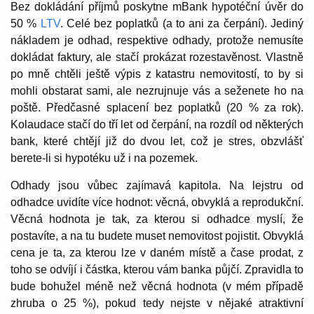
Bez dokládání příjmů poskytne mBank hypotéční úvěr do
50 %
LTV
. Celé bez poplatků (a to ani za čerpání). Jediný
nákladem je odhad, respektive odhady, protože nemusíte
dokládat faktury, ale stačí prokázat rozestavěnost. Vlastně
po mně chtěli ještě výpis z katastru nemovitostí, to by si
mohli obstarat sami, ale nezrujnuje vás a seženete ho na
poště. Předčasné splacení bez poplatků (20 % za rok).
Kolaudace stačí do tří let od čerpání, na rozdíl od některých
bank, které chtějí již do dvou let, což je stres, obzvlášť
berete-li si hypotéku už i na pozemek.
Odhady jsou vůbec zajímavá kapitola. Na lejstru od
odhadce uvidíte více hodnot: věcná, obvyklá a reprodukční.
Věcná hodnota je tak, za kterou si odhadce myslí, že
postavíte, a na tu budete muset nemovitost pojistit. Obvyklá
cena je ta, za kterou lze v daném místě a čase prodat, z
toho se odvíjí i částka, kterou vám banka půjčí. Zpravidla to
bude bohužel méně než věcná hodnota (v mém případě
zhruba o 25 %), pokud tedy nejste v nějaké atraktivní