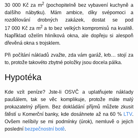
2
30 000 Kč za m
(pochopitelně bez vybavení kuchyně a
dalšího nábytku). Mám ambice, díky svépomoci a
rozdělování drobných zakázek, dostat se pod
2
17 000 Kč za m
a to bez velkých kompromisů na kvalitě.
Například oželím hliníková okna, ale dopřeju si alespoň
dřevěná okna s trojsklem.
Při počítání nákladů zvažte, zda vám garáž, krb… stojí za
to, protože takovéto zbytné položky jsou docela pálka.
Hypotéka
Kde vzít peníze? Jste-li OSVČ a uplatňujete náklady
paušálem, tak se věc komplikuje, protože máte malý
prokazatelný příjem. Bez dokládání příjmů můžete zkusit
štěstí u Komerční banky, kde dosáhnete až na 60 %
LTV
.
Ovšem nelíbily se mi podmínky (úrok), nemluvě o jejich
poslední
bezpečnostní botě
.