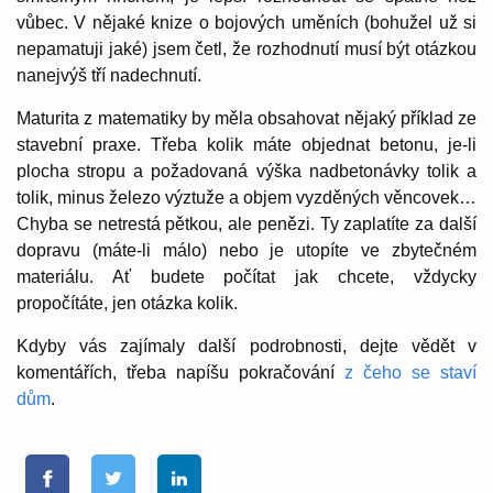
vůbec. V nějaké knize o bojových uměních (bohužel už si
nepamatuji jaké) jsem četl, že rozhodnutí musí být otázkou
nanejvýš tří nadechnutí.
Maturita z matematiky by měla obsahovat nějaký příklad ze
stavební praxe. Třeba kolik máte objednat betonu, je-li
plocha stropu a požadovaná výška nadbetonávky tolik a
tolik, minus železo výztuže a objem vyzděných věncovek…
Chyba se netrestá pětkou, ale penězi. Ty zaplatíte za další
dopravu (máte-li málo) nebo je utopíte ve zbytečném
materiálu. Ať budete počítat jak chcete, vždycky
propočítáte, jen otázka kolik.
Kdyby vás zajímaly další podrobnosti, dejte vědět v
komentářích, třeba napíšu pokračování
z čeho se staví
dům
.