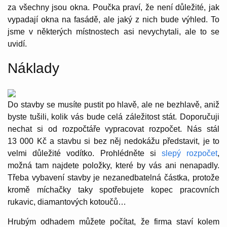
za všechny jsou okna. Poučka praví, že není důležité, jak
vypadají okna na fasádě, ale jaký z nich bude výhled. To
jsme v některých místnostech asi nevychytali, ale to se
uvidí.
Náklady
Do stavby se musíte pustit po hlavě, ale ne bezhlavě, aniž
byste tušili, kolik vás bude celá záležitost stát. Doporučuji
nechat si od rozpočtáře vypracovat rozpočet. Nás stál
13 000 Kč a stavbu si bez něj nedokážu představit, je to
velmi důležité vodítko. Prohlédněte si
slepý rozpočet
,
možná tam najdete položky, které by vás ani nenapadly.
Třeba vybavení stavby je nezanedbatelná částka, protože
kromě míchačky taky spotřebujete kopec pracovních
rukavic, diamantových kotoučů…
Hrubým odhadem můžete počítat, že firma staví kolem