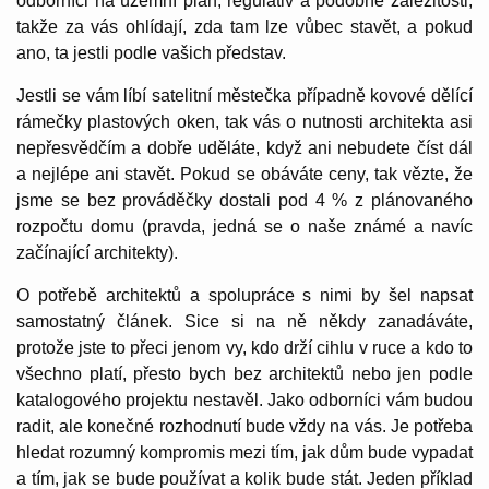
odborníci na územní plán, regulativ a podobné záležitosti,
takže za vás ohlídají, zda tam lze vůbec stavět, a pokud
ano, ta jestli podle vašich představ.
Jestli se vám líbí satelitní městečka případně kovové dělící
rámečky plastových oken, tak vás o nutnosti architekta asi
nepřesvědčím a dobře uděláte, když ani nebudete číst dál
a nejlépe ani stavět. Pokud se obáváte ceny, tak vězte, že
jsme se bez prováděčky dostali pod 4 % z plánovaného
rozpočtu domu (pravda, jedná se o naše známé a navíc
začínající architekty).
O potřebě architektů a spolupráce s nimi by šel napsat
samostatný článek. Sice si na ně někdy zanadáváte,
protože jste to přeci jenom vy, kdo drží cihlu v ruce a kdo to
všechno platí, přesto bych bez architektů nebo jen podle
katalogového projektu nestavěl. Jako odborníci vám budou
radit, ale konečné rozhodnutí bude vždy na vás. Je potřeba
hledat rozumný kompromis mezi tím, jak dům bude vypadat
a tím, jak se bude používat a kolik bude stát. Jeden příklad