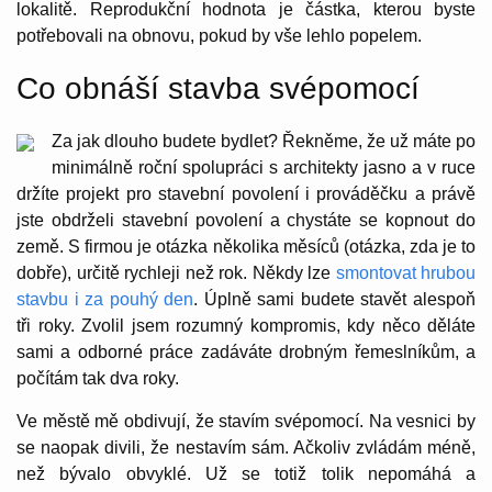
lokalitě. Reprodukční hodnota je částka, kterou byste
potřebovali na obnovu, pokud by vše lehlo popelem.
Co obnáší stavba svépomocí
Za jak dlouho budete bydlet? Řekněme, že už máte po
minimálně roční spolupráci s architekty jasno a v ruce
držíte projekt pro stavební povolení i prováděčku a právě
jste obdrželi stavební povolení a chystáte se kopnout do
země. S firmou je otázka několika měsíců (otázka, zda je to
dobře), určitě rychleji než rok. Někdy lze
smontovat hrubou
stavbu i za pouhý den
. Úplně sami budete stavět alespoň
tři roky. Zvolil jsem rozumný kompromis, kdy něco děláte
sami a odborné práce zadáváte drobným řemeslníkům, a
počítám tak dva roky.
Ve městě mě obdivují, že stavím svépomocí. Na vesnici by
se naopak divili, že nestavím sám. Ačkoliv zvládám méně,
než bývalo obvyklé. Už se totiž tolik nepomáhá a