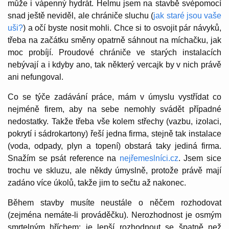
může i vápenný hydrát. Helmu jsem na stavbě svépomocí
snad ještě neviděl, ale chrániče sluchu (
jak staré jsou vaše
uši?
) a očí byste nosit mohli. Chce si to osvojit pár návyků,
třeba na začátku směny opatrně sáhnout na míchačku, jak
moc probíjí. Proudové chrániče ve starých instalacích
nebývají a i kdyby ano, tak některý vercajk by v nich právě
ani nefungoval.
Co se týče zadávání práce, mám v úmyslu vystřídat co
nejméně firem, aby na sebe nemohly svádět případné
nedostatky. Takže třeba vše kolem střechy (vazbu, izolaci,
pokrytí i sádrokartony) řeší jedna firma, stejně tak instalace
(voda, odpady, plyn a topení) obstará taky jediná firma.
Snažím se psát reference na
nejřemeslníci.cz
. Jsem sice
trochu ve skluzu, ale někdy úmyslně, protože právě mají
zadáno více úkolů, takže jim to sečtu až nakonec.
Během stavby musíte neustále o něčem rozhodovat
(zejména nemáte-li prováděčku). Nerozhodnost je osmým
smrtelným hříchem; je lepší rozhodnout se špatně než