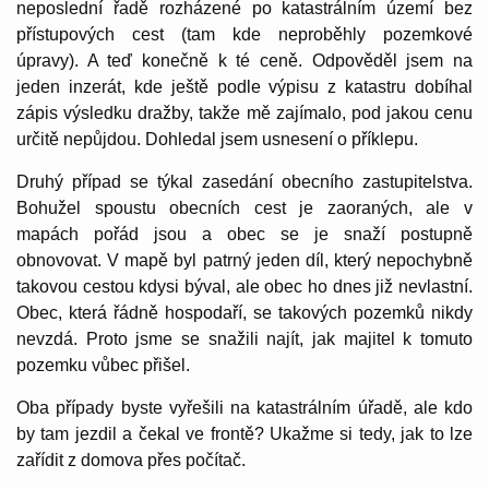
neposlední řadě rozházené po katastrálním území bez
přístupových cest (tam kde neproběhly pozemkové
úpravy). A teď konečně k té ceně. Odpověděl jsem na
jeden inzerát, kde ještě podle výpisu z katastru dobíhal
zápis výsledku dražby, takže mě zajímalo, pod jakou cenu
určitě nepůjdou. Dohledal jsem usnesení o příklepu.
Druhý případ se týkal zasedání obecního zastupitelstva.
Bohužel spoustu obecních cest je zaoraných, ale v
mapách pořád jsou a obec se je snaží postupně
obnovovat. V mapě byl patrný jeden díl, který nepochybně
takovou cestou kdysi býval, ale obec ho dnes již nevlastní.
Obec, která řádně hospodaří, se takových pozemků nikdy
nevzdá. Proto jsme se snažili najít, jak majitel k tomuto
pozemku vůbec přišel.
Oba případy byste vyřešili na katastrálním úřadě, ale kdo
by tam jezdil a čekal ve frontě? Ukažme si tedy, jak to lze
zařídit z domova přes počítač.