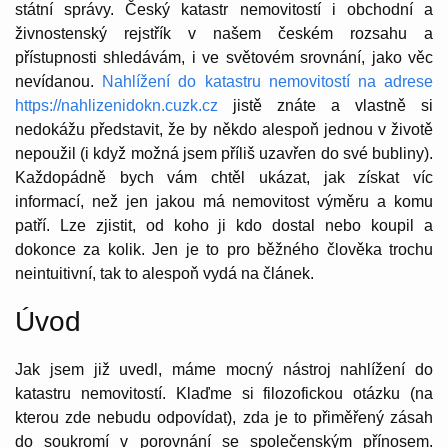
státní správy. Český katastr nemovitostí i obchodní a
živnostenský rejstřík v našem českém rozsahu a
přístupnosti shledávám, i ve světovém srovnání, jako věc
nevídanou.
Nahlížení do katastru nemovitostí na adrese
https://nahlizenidokn.cuzk.cz
jistě znáte a vlastně si
nedokážu představit, že by někdo alespoň jednou v životě
nepoužil (i když možná jsem příliš uzavřen do své bubliny).
Každopádně bych vám chtěl ukázat, jak získat víc
informací, než jen jakou má nemovitost výměru a komu
patří. Lze zjistit, od koho ji kdo dostal nebo koupil a
dokonce za kolik. Jen je to pro běžného člověka trochu
neintuitivní, tak to alespoň vydá na článek.
Úvod
Jak jsem již uvedl, máme mocný nástroj nahlížení do
katastru nemovitostí. Klaďme si filozofickou otázku (na
kterou zde nebudu odpovídat), zda je to přiměřený zásah
do soukromí v porovnání se společenským přínosem.