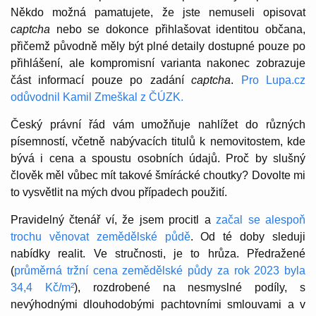
Někdo možná pamatujete, že jste nemuseli opisovat
captcha
nebo se dokonce přihlašovat identitou občana,
přičemž původně měly být plné detaily dostupné pouze po
přihlášení, ale kompromisní varianta nakonec zobrazuje
část informací pouze po zadání
captcha
.
Pro Lupa.cz
odůvodnil Kamil Zmeškal z ČÚZK.
Český právní řád vám umožňuje nahlížet do různých
písemností, včetně nabývacích titulů k nemovitostem, kde
bývá i cena a spoustu osobních údajů. Proč by slušný
člověk měl vůbec mít takové šmírácké choutky? Dovolte mi
to vysvětlit na mých dvou případech použití.
Pravidelný čtenář ví, že jsem procitl a
začal se alespoň
trochu věnovat zemědělské půdě
. Od té doby sleduji
nabídky realit. Ve stručnosti, je to hrůza. Předražené
(
průměrná tržní cena zemědělské půdy za rok 2023 byla
34,4 Kč/m²
), rozdrobené na nesmyslné podíly, s
nevýhodnými dlouhodobými pachtovními smlouvami a v