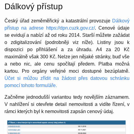
Dálkový přístup
Český úřad zeměměřický a katastrální provozuje
Dálkový
přístup na adrese https://dpn.cuzk.gov.cz/
. Cenové údaje
se evidují a nabízí až od roku 2014. Starší můžete zažádat
o zdigitalizování (podrobněji viz níže). Listiny jsou k
dispozici po přihlášení a za úhradu. A4 za 20 Kč
maximálně však 300 Kč. Nelze jen nějaké stránky, buď vše
a nebo nic, ale cenu spočítají předem. Platba možná
kartou. Pro orgány veřejné moci dostupné bezúplatně.
Účet si můžou zřídit na žádost přes datovou schránku
pomocí tohoto formuláře.
Začněme jednodušší variantou tedy novějším záznamem.
V nahlížení si otevřete detail nemovitosti a vidíte řízení, v
rámci kterých byl k nemovitosti zapsán cenový údaj.