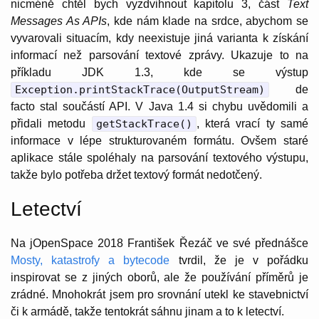
nicméně chtěl bych vyzdvihnout kapitolu 3, část
Text
Messages As APIs
, kde nám klade na srdce, abychom se
vyvarovali situacím, kdy neexistuje jiná varianta k získání
informací než parsování textové zprávy. Ukazuje to na
příkladu JDK 1.3, kde se výstup
Exception.printStackTrace(OutputStream)
de
facto stal součástí API. V Java 1.4 si chybu uvědomili a
přidali metodu
getStackTrace()
, která vrací ty samé
informace v lépe strukturovaném formátu. Ovšem staré
aplikace stále spoléhaly na parsování textového výstupu,
takže bylo potřeba držet textový formát nedotčený.
Letectví
Na jOpenSpace 2018 František Řezáč ve své přednášce
Mosty, katastrofy a bytecode
tvrdil, že je v pořádku
inspirovat se z jiných oborů, ale že používání příměrů je
zrádné. Mnohokrát jsem pro srovnání utekl ke stavebnictví
či k armádě, takže tentokrát sáhnu jinam a to k letectví.