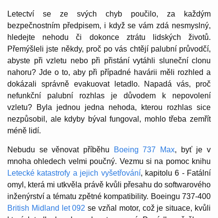
Letectví se ze svých chyb poučilo, za každým
bezpečnostním předpisem, i když se vám zdá nesmyslný,
hledejte nehodu či dokonce ztrátu lidských životů.
Přemýšleli jste někdy, proč po vás chtějí palubní průvodčí,
abyste při vzletu nebo při přistání vytáhli sluneční clonu
nahoru? Jde o to, aby při případné havárii měli rozhled a
dokázali správně evakuovat letadlo. Napadá vás, proč
nefunkční palubní rozhlas je důvodem k nepovolení
vzletu? Byla jednou jedna nehoda, kterou rozhlas sice
nezpůsobil, ale kdyby býval fungoval, mohlo třeba zemřít
méně lidí.
Nebudu se věnovat příběhu
Boeing 737 Max
, byť je v
mnoha ohledech velmi poučný. Vezmu si na pomoc knihu
Letecké katastrofy a jejich vyšetřování
, kapitolu 6 - Fatální
omyl, která mi utkvěla právě kvůli přesahu do softwarového
inženýrství a tématu zpětné kompatibility. Boeingu 737-400
British Midland let 092
se vzňal motor, což je situace, kvůli