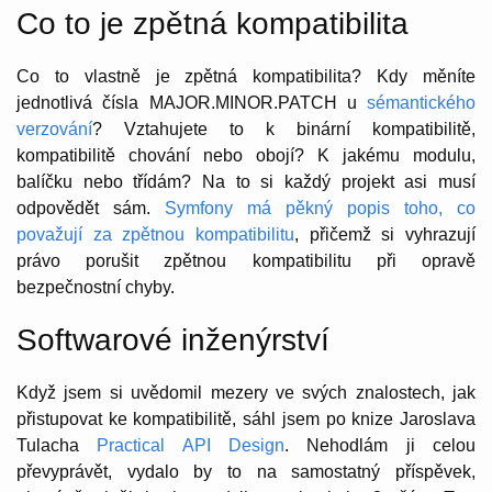
Co to je zpětná kompatibilita
Co to vlastně je zpětná kompatibilita? Kdy měníte
jednotlivá čísla MAJOR.MINOR.PATCH u
sémantického
verzování
? Vztahujete to k binární kompatibilitě,
kompatibilitě chování nebo obojí? K jakému modulu,
balíčku nebo třídám? Na to si každý projekt asi musí
odpovědět sám.
Symfony má pěkný popis toho, co
považují za zpětnou kompatibilitu
, přičemž si vyhrazují
právo porušit zpětnou kompatibilitu při opravě
bezpečnostní chyby.
Softwarové inženýrství
Když jsem si uvědomil mezery ve svých znalostech, jak
přistupovat ke kompatibilitě, sáhl jsem po knize Jaroslava
Tulacha
Practical API Design
. Nehodlám ji celou
převyprávět, vydalo by to na samostatný příspěvek,