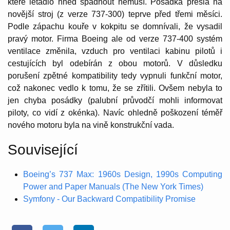
které letadlo hned spadnout nemusí. Posádka přešla na
novější stroj (z verze 737-300) teprve před třemi měsíci.
Podle zápachu kouře v kokpitu se domnívali, že vysadil
pravý motor. Firma Boeing ale od verze 737-400 systém
ventilace změnila, vzduch pro ventilaci kabinu pilotů i
cestujících byl odebírán z obou motorů. V důsledku
porušení zpětné kompatibility tedy vypnuli funkční motor,
což nakonec vedlo k tomu, že se zřítili. Ovšem nebyla to
jen chyba posádky (palubní průvodčí mohli informovat
piloty, co vidí z okénka). Navíc ohledně poškození téměř
nového motoru byla na vině konstrukční vada.
Související
Boeing’s 737 Max: 1960s Design, 1990s Computing
Power and Paper Manuals (The New York Times)
Symfony - Our Backward Compatibility Promise