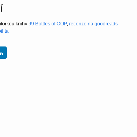
í
utorkou knihy
99 Bottles of OOP
,
recenze na goodreads
lita