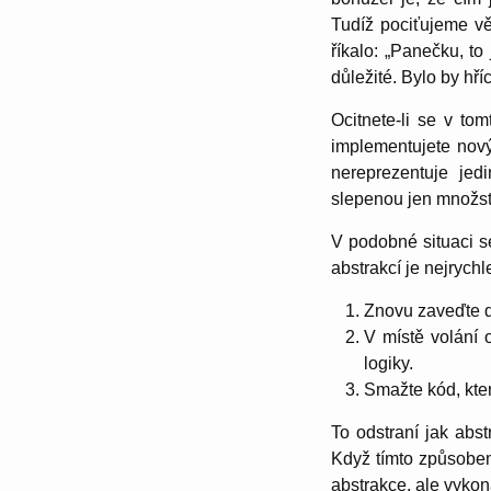
Tudíž pociťujeme vě
říkalo: „Panečku, to
důležité. Bylo by hříc
Ocitnete-li se v to
implementujete nový
nereprezentuje jed
slepenou jen množstv
V podobné situaci s
abstrakcí je nejrychl
Znovu zaveďte du
V místě volání 
logiky.
Smažte kód, kter
To odstraní jak abs
Když tímto způsobem 
abstrakce, ale vykon