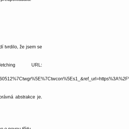
í tvrdilo, že jsem se
tching URL:
760512%7Ctwgr%5E%7Ctwcon%5Es1_&ref_url=https%3A%2
právná abstrakce je.
e o novou třídu
.