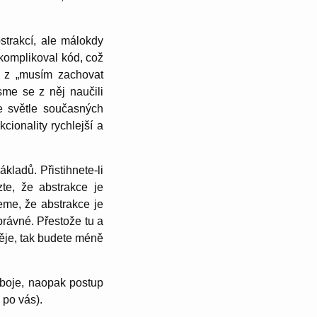
strakcí, ale málokdy
 komplikoval kód, což
du z „musím zachovat
sme se z něj naučili
e světle současných
cionality rychlejší a
kladů. Přistihnete-li
te, že abstrakce je
eme, že abstrakce je
správné. Přestože tu a
ěje, tak budete méně
z boje, naopak postup
 po vás).