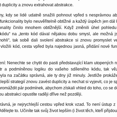
t duplicity a znovu extrahovat abstrakce.
y, kdy se lidé udatně snažili pohnout vpřed s nesprávnou ab
 funkcionality bylo neuvěřitelně obtížné a každý úspěch jen dál
ionality činilo mnohem obtížnější. Když změnili úhel pohle
 kódu“ na „tento kód dával nějakou dobu smysl, ale možná j
ohli“, tak sobě dali svolení abstrakce si znovu promyslet v
ložili kód, cesta vpřed byla najednou jasná, přidání nové funk
ní: Nenechte se chytit do pasti představující klam utopených ná
tr a podmíněnou logiku do vašeho sdíleného kódu, tak věz
la na začátku správná, ale ty dny již minuly. Jestliže prokáž
lepší strategií znovu zavést duplicity a nechat si vyjevit, co je 
romáždit pár podmínek, abychom získali vhled do toho, co se d
u abstrakci opustíte raději dříve než později.
rávná, je nejrychlejší cestou vpřed krok vzad. To není ústup 
ejte to. Učiníte tak svůj život lepším (i život těch, kteří přijdou