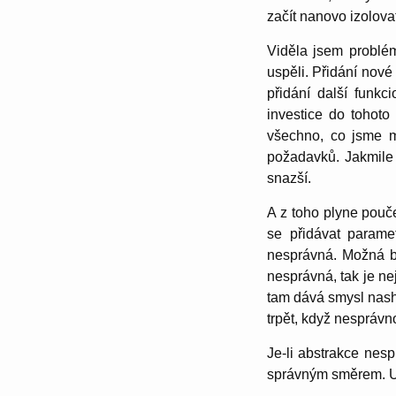
začít nanovo izolova
Viděla jsem problém
uspěli. Přidání nové
přidání další funkc
investice do tohoto
všechno, co jsme m
požadavků. Jakmile v
snazší.
A z toho plyne pouče
se přidávat parame
nesprávná. Možná by
nesprávná, tak je nej
tam dává smysl nash
trpět, když nesprávno
Je-li abstrakce nesp
správným směrem. Uděl