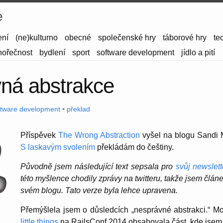
e
ení
(ne)kulturno
obecné
společenské hry
táborové hry
te
hořečnost
bydlení
sport
software development
jídlo a pití
ná abstrakce
ftware development
•
překlad
Příspěvek
The Wrong Abstraction
vyšel na blogu Sandi 
S laskavým svolením
překládám do češtiny.
Původně jsem následující text sepsala pro
svůj newslett
této myšlence chodily zprávy na twitteru, takže jsem člán
svém blogu. Tato verze byla lehce upravena.
Přemýšlela jsem o důsledcích „nesprávné abstrakci.“ 
little things
na RailsConf 2014 obsahovala část, kde jsem