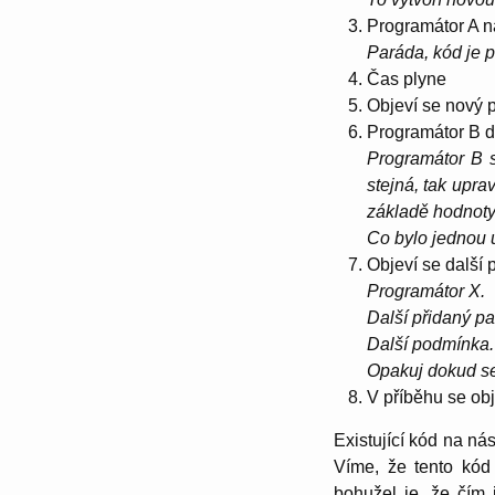
Programátor A na
Paráda, kód je p
Čas plyne
Objeví se nový 
Programátor B d
Programátor B se
stejná, tak upra
základě hodnoty
Co bylo jednou u
Objeví se další
Programátor X.
Další přidaný pa
Další podmínka.
Opakuj dokud se
V příběhu se obj
Existující kód na ná
Víme, že tento kód
bohužel je, že čím 