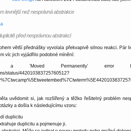
em levnější než nesprávná abstrakce
la
duplicitě před nesprávnou abstrakcí
hem větší přednášky vyvolala překvapivě silnou reakci. Pár lid
m víc jich vyjádřilo podobné mínění:
a 'Moved Permanently' error fe
m/pims/status/442010383725760512?
tfw%7Ctwcamp%5Etweetembed%7Ctwterm%5E442010383725
ěla uvědomit si, jak rozšířený a těžko řešitelný problém nes
 otázky a došla k následujícímu vzoru:
dí duplicitu
trahuje duplicitu a pojmenuje ji.
u abstrakci. Může se jednat o novou metodu nebo možná dokonc