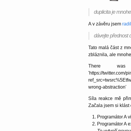
duplicita je mnoh
A v závěru jsem
radi
dávejte přednost 
Tato malá část z mno
zbláznila, ale mnohe
There was 
'https://twitter.co
ref_src=twsrc%5E
wrong-abstraction'
Síla reakce mě přim
Začala jsem si klást
Programátor A vi
Programátor A ex
To vytvoří novo