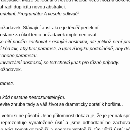
hradí duplicitu novou abstrakcí.
erfektní. Programátor A vesele odkvačí.
požadavek. Stávající abstrakce je
téměř
perfektní.
ostane za úkol tento požadavek implementovat.
 cítí poctěn zachovat existující abstrakci, ale jelikož není p
ví kód tak, aby bral parametr, a upraví logiku podmíněně, aby d
 onoho parametru.
niverzální abstrakcí, se teď chová jinak pro různé případy.
 požadavek.
rametr.
 kód nestane nesrozumitelným.
evíte zhruba tady a váš život se dramaticky obrátí k horšímu.
s velmi silně působí. Jeho přítomnost dokazuje, že je jednak sp
 reprezentuje vynaložené úsilí a jsme odhodlaní ho zachov
je kód komplikovanější a nesrozumitelnější, tím větší úsilí v