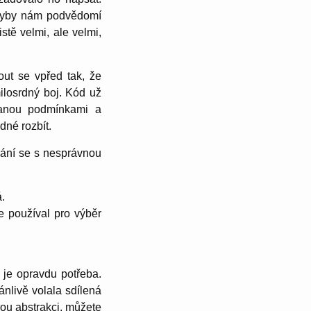
kdyby nám podvědomí
stě velmi, ale velmi,
out se vpřed tak, že
ilosrdný boj. Kód už
žkanou podmínkami a
dné rozbít.
dání se s nesprávnou
.
 používal pro výběr
 je opravdu potřeba.
ánlivě volala sdílená
rou abstrakci, můžete