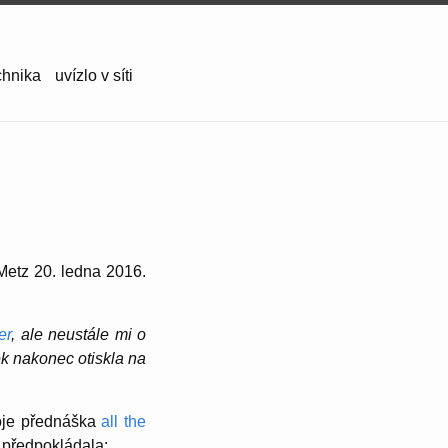
chnika
uvízlo v síti
Metz 20. ledna 2016.
er
, ale neustále mi o
ek nakonec otiskla na
Moje přednáška
all the
 předpokládala: