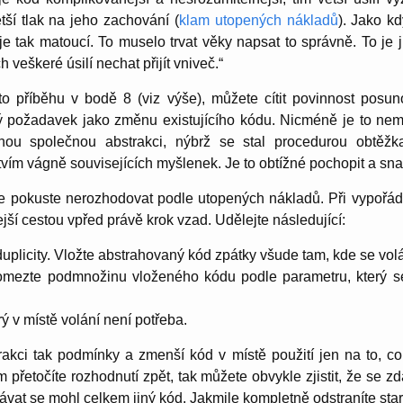
tší tlak na jeho zachování (
klam utopených nákladů
). Jako 
 je tak matoucí. To muselo trvat věky napsat to správně. To je ji
h veškeré úsilí nechat přijít vniveč.“
mto příběhu v bodě 8 (viz výše), můžete cítit povinnost posun
 požadavek jako změnu existujícího kódu. Nicméně je to nem
inou společnou abstrakci, nýbrž se stal procedurou obtě
ím vágně souvisejících myšlenek. Je to obtížné pochopit a sna
e pokuste nerozhodovat podle utopených nákladů. Při vypořá
ejší cestou vpřed právě krok vzad. Udělejte následující:
plicity. Vložte abstrahovaný kód zpátky všude tam, kde se volá
omezte podmnožinu vloženého kódu podle parametru, který se
ý v místě volání není potřeba.
trakci tak podmínky a zmenší kód v místě použití jen na to, co
přetočíte rozhodnutí zpět, tak můžete obvykle zjistit, že se zd
ávat se mohl celkem jiný kód. Jakmile kompletně odstraníte sta