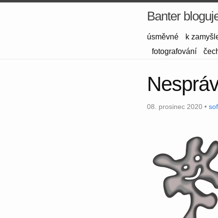
Banter bloguj
úsměvné
k zamyšl
fotografování
čec
Nespráv
08. prosinec 2020 •
so