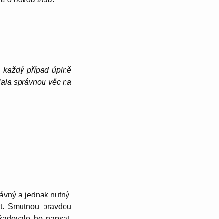
ro každý případ úplně
ělala správnou věc na
rávný a jednak nutný.
at. Smutnou pravdou
yžadovalo ho napsat.