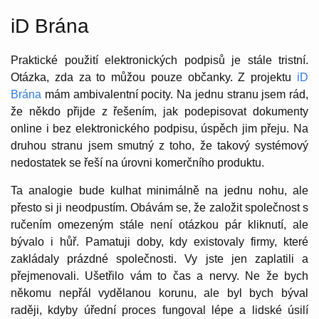
iD Brána
Praktické použití elektronických podpisů je stále tristní.
Otázka, zda za to můžou pouze občanky. Z projektu
iD
Brána
mám ambivalentní pocity. Na jednu stranu jsem rád,
že někdo přijde z řešením, jak podepisovat dokumenty
online i bez elektronického podpisu, úspěch jim přeju. Na
druhou stranu jsem smutný z toho, že takový systémový
nedostatek se řeší na úrovni komerčního produktu.
Ta analogie bude kulhat minimálně na jednu nohu, ale
přesto si ji neodpustím. Obávám se, že založit společnost s
ručením omezeným stále není otázkou pár kliknutí, ale
bývalo i hůř. Pamatuji doby, kdy existovaly firmy, které
zakládaly prázdné společnosti. Vy jste jen zaplatili a
přejmenovali. Ušetřilo vám to čas a nervy. Ne že bych
někomu nepřál vydělanou korunu, ale byl bych býval
raději, kdyby úřední proces fungoval lépe a lidské úsilí