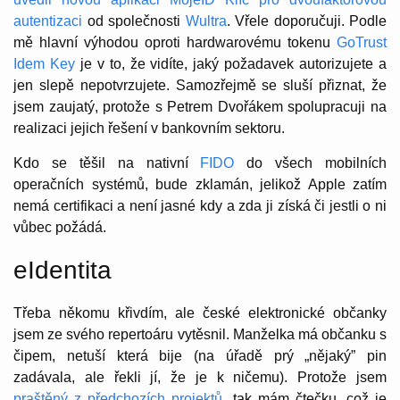
autentizaci
od společnosti
Wultra
. Vřele doporučuji. Podle
mě hlavní výhodou oproti hardwarovému tokenu
GoTrust
Idem Key
je v to, že vidíte, jaký požadavek autorizujete a
jen slepě nepotvrzujete. Samozřejmě se sluší přiznat, že
jsem zaujatý, protože s Petrem Dvořákem spolupracuji na
realizaci jejich řešení v bankovním sektoru.
Kdo se těšil na nativní
FIDO
do všech mobilních
operačních systémů, bude zklamán, jelikož Apple zatím
nemá certifikaci a není jasné kdy a zda ji získá či jestli o ni
vůbec požádá.
eIdentita
Třeba někomu křivdím, ale české elektronické občanky
jsem ze svého repertoáru vytěsnil. Manželka má občanku s
čipem, netuší která bije (na úřadě prý „nějaký” pin
zadávala, ale řekli jí, že je k ničemu). Protože jsem
praštěný z předchozích projektů
, tak mám čtečku, což je