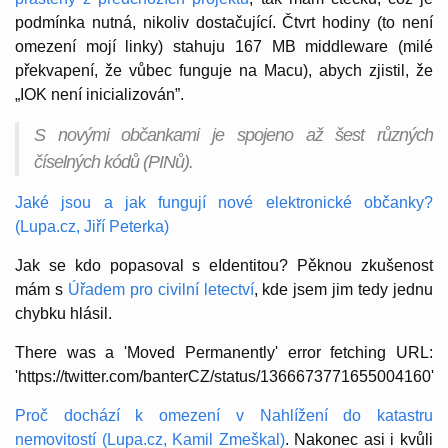
podmínka nutná, nikoliv dostačující. Čtvrt hodiny (to není
omezení mojí linky) stahuju 167 MB middleware (milé
překvapení, že vůbec funguje na Macu), abych zjistil, že
„IOK není inicializován”.
S novými občankami je spojeno až šest různých
číselných kódů (PINů).
Jaké jsou a jak fungují nové elektronické občanky?
(Lupa.cz, Jiří Peterka)
Jak se kdo popasoval s eIdentitou? Pěknou zkušenost
mám s
Úřadem pro civilní letectví
, kde jsem jim tedy jednu
chybku hlásil.
There was a 'Moved Permanently' error fetching URL:
'https://twitter.com/banterCZ/status/1366673771655004160'
Proč dochází k omezení v Nahlížení do katastru
nemovitostí (Lupa.cz, Kamil Zmeškal)
. Nakonec asi i kvůli