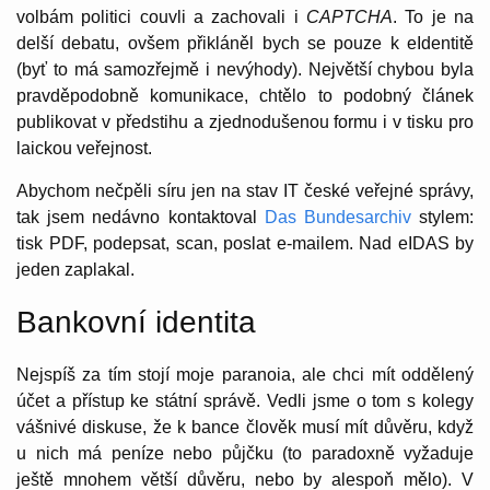
volbám politici couvli a zachovali i
CAPTCHA
. To je na
delší debatu, ovšem přikláněl bych se pouze k eIdentitě
(byť to má samozřejmě i nevýhody). Největší chybou byla
pravděpodobně komunikace, chtělo to podobný článek
publikovat v předstihu a zjednodušenou formu i v tisku pro
laickou veřejnost.
Abychom nečpěli síru jen na stav IT české veřejné správy,
tak jsem nedávno kontaktoval
Das Bundesarchiv
stylem:
tisk PDF, podepsat, scan, poslat e-mailem. Nad eIDAS by
jeden zaplakal.
Bankovní identita
Nejspíš za tím stojí moje paranoia, ale chci mít oddělený
účet a přístup ke státní správě. Vedli jsme o tom s kolegy
vášnivé diskuse, že k bance člověk musí mít důvěru, když
u nich má peníze nebo půjčku (to paradoxně vyžaduje
ještě mnohem větší důvěru, nebo by alespoň mělo). V