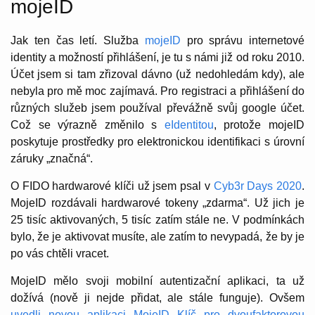
mojeID
Jak ten čas letí. Služba
mojeID
pro správu internetové
identity a možností přihlášení, je tu s námi již od roku 2010.
Účet jsem si tam zřizoval dávno (už nedohledám kdy), ale
nebyla pro mě moc zajímavá. Pro registraci a přihlášení do
různých služeb jsem používal převážně svůj google účet.
Což se výrazně změnilo s
eIdentitou
, protože mojeID
poskytuje prostředky pro elektronickou identifikaci s úrovní
záruky „značná“.
O FIDO hardwarové klíči už jsem psal v
Cyb3r Days 2020
.
MojeID rozdávali hardwarové tokeny „zdarma“. Už jich je
25 tisíc aktivovaných, 5 tisíc zatím stále ne. V podmínkách
bylo, že je aktivovat musíte, ale zatím to nevypadá, že by je
po vás chtěli vracet.
MojeID mělo svoji mobilní autentizační aplikaci, ta už
dožívá (nově ji nejde přidat, ale stále funguje). Ovšem
uvedli novou aplikaci MojeID Klíč pro dvoufaktorovou