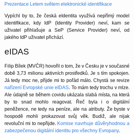
Prezentace Letem světem elektronické identifikace
Vypíchl by to, že česká eIdentita využívá nepřímý model
identifikace, kdy IdP (Identity Provider) neví, kam se
uživatel přihlašuje a SeP (Service Provider) neví, od
jakého IdP uživatel přichází.
eIDAS
Filip Bílek (MVČR) hovořil o tom, že v Česku je v současné
době 3,73 milionu aktivních prostředků. Je s tím spokojen.
Já tedy moc ne, přijde mi to pořád málo. Chystá se revize
nařízení Evropské unie eIDAS
. To mám tedy trochu v mlze.
Ale údajně se během covidu ukázala slabá místa, na která
by to snad mohlo reagovat. Řeč byla i o digitální
peněžence, ne tedy na peníze, ale na atributy. Že byste v
hospodě mohli prokazovat svůj věk. Budiž, ale nijak
revoluční mi to nepřijde.
Komise navrhuje důvěryhodnou a
zabezpečenou digitální identitu pro všechny Evropany
.