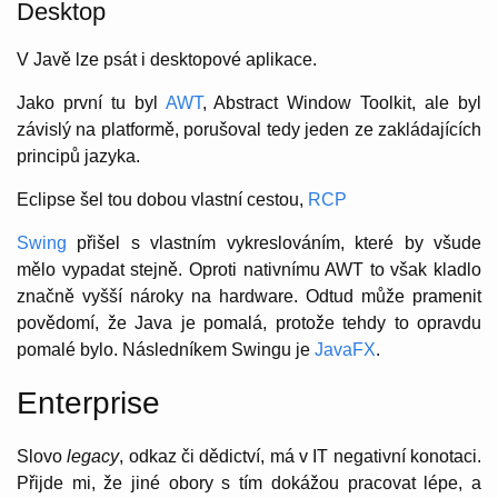
Desktop
V Javě lze psát i desktopové aplikace.
Jako první tu byl
AWT
, Abstract Window Toolkit, ale byl
závislý na platformě, porušoval tedy jeden ze zakládajících
principů jazyka.
Eclipse šel tou dobou vlastní cestou,
RCP
Swing
přišel s vlastním vykreslováním, které by všude
mělo vypadat stejně. Oproti nativnímu AWT to však kladlo
značně vyšší nároky na hardware. Odtud může pramenit
povědomí, že Java je pomalá, protože tehdy to opravdu
pomalé bylo. Následníkem Swingu je
JavaFX
.
Enterprise
Slovo
legacy
, odkaz či dědictví, má v IT negativní konotaci.
Přijde mi, že jiné obory s tím dokážou pracovat lépe, a