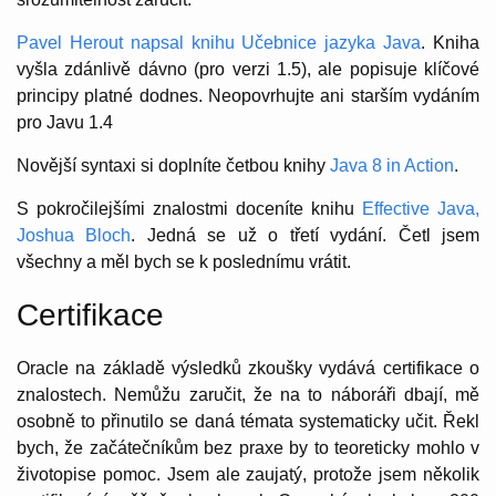
Pavel Herout napsal knihu Učebnice jazyka Java
. Kniha
vyšla zdánlivě dávno (pro verzi 1.5), ale popisuje klíčové
principy platné dodnes. Neopovrhujte ani starším vydáním
pro Javu 1.4
Novější syntaxi si doplníte četbou knihy
Java 8 in Action
.
S pokročilejšími znalostmi doceníte knihu
Effective Java,
Joshua Bloch
. Jedná se už o třetí vydání. Četl jsem
všechny a měl bych se k poslednímu vrátit.
Certifikace
Oracle na základě výsledků zkoušky vydává certifikace o
znalostech. Nemůžu zaručit, že na to náboráři dbají, mě
osobně to přinutilo se daná témata systematicky učit. Řekl
bych, že začátečníkům bez praxe by to teoreticky mohlo v
životopise pomoc. Jsem ale zaujatý, protože jsem několik