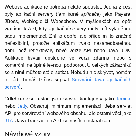
Webové aplikace je potřeba někde spouštět. Jedna z cest
byly aplikační servery (familiárně
aplikáče
) jako Payara,
JBoss, Weblogic či Websphere. V myšlenkách se opět
vracíme k API, kdy aplikační servery měly mít vyladěnou
sadu implementací. Zní to dobře, ale přijde mi to značně
neflexibilní, protože aplikáčům trvalo nezanedbatelnou
dobu než reflektovaly nové verze API nebo Java JDK.
Aplikáče bývají dostupné ve verzi zdarma nebo s
komerční, ne úplně levnou, podporou. U velkých zákazníků
se s nimi můžete stále setkat. Nebudu nic skrývat, nemám
je rád. Tomáš Piňos sepsal
Srovnání Java aplikačních
serverů
.
Odlehčenější cestou jsou servlet kontejnery jako
Tomcat
nebo
Jetty
. Obsahují minimum implementací, třeba servlet
API pro servírování webového obsahu, ale ostatní věci jako
JTA
, Java Transaction API, si musíte obstarat sami.
Návrhové vzory