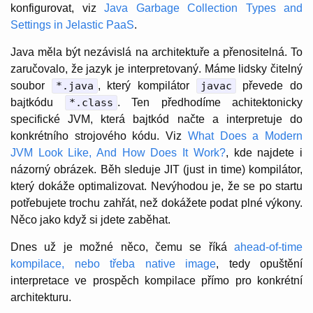
konfigurovat, viz
Java Garbage Collection Types and
Settings in Jelastic PaaS
.
Java měla být nezávislá na architektuře a přenositelná. To
zaručovalo, že jazyk je interpretovaný. Máme lidsky čitelný
soubor
*.java
, který kompilátor
javac
převede do
bajtkódu
*.class
. Ten předhodíme achitektonicky
specifické JVM, která bajtkód načte a interpretuje do
konkrétního strojového kódu. Viz
What Does a Modern
JVM Look Like, And How Does It Work?
, kde najdete i
názorný obrázek. Běh sleduje JIT (just in time) kompilátor,
který dokáže optimalizovat. Nevýhodou je, že se po startu
potřebujete trochu zahřát, než dokážete podat plné výkony.
Něco jako když si jdete zaběhat.
Dnes už je možné něco, čemu se říká
ahead-of-time
kompilace, nebo třeba native image
, tedy opuštění
interpretace ve prospěch kompilace přímo pro konkrétní
architekturu.