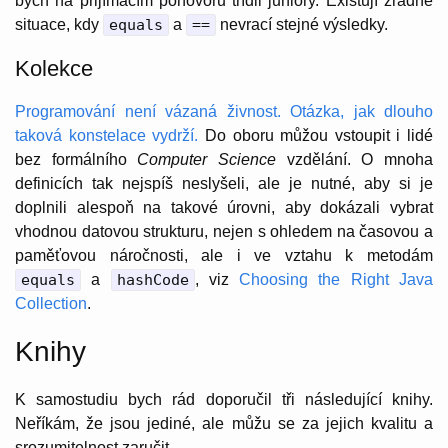
bych na přijímacím pohovoru třídil juniory. Existují zrádné
situace, kdy
equals
a
==
nevrací stejné výsledky.
Kolekce
Programování není vázaná živnost. Otázka, jak dlouho
taková konstelace vydrží.
Do oboru můžou vstoupit i lidé
bez formálního
Computer Science
vzdělání. O mnoha
definicích tak nejspíš neslyšeli, ale je nutné, aby si je
doplnili alespoň na takové úrovni, aby dokázali vybrat
vhodnou datovou strukturu, nejen s ohledem na časovou a
paměťovou náročnosti, ale i ve vztahu k metodám
equals
a
hashCode
, viz
Choosing the Right Java
Collection
.
Knihy
K samostudiu bych rád doporučil tři následující knihy.
Neříkám, že jsou jediné, ale můžu se za jejich kvalitu a
srozumitelnost zaručit.