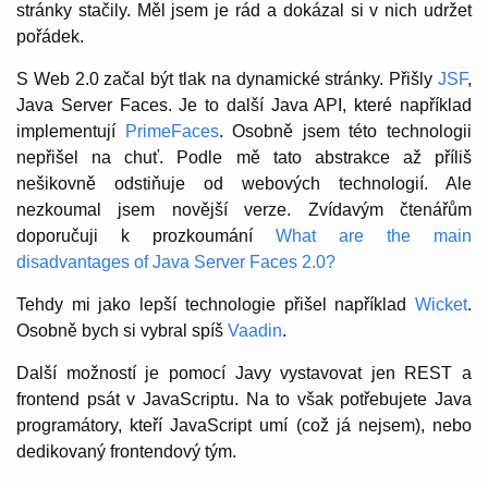
stránky stačily. Měl jsem je rád a dokázal si v nich udržet
pořádek.
S Web 2.0 začal být tlak na dynamické stránky. Přišly
JSF
,
Java Server Faces. Je to další Java API, které například
implementují
PrimeFaces
. Osobně jsem této technologii
nepřišel na chuť. Podle mě tato abstrakce až příliš
nešikovně odstiňuje od webových technologií. Ale
nezkoumal jsem novější verze. Zvídavým čtenářům
doporučuji k prozkoumání
What are the main
disadvantages of Java Server Faces 2.0?
Tehdy mi jako lepší technologie přišel například
Wicket
.
Osobně bych si vybral spíš
Vaadin
.
Další možností je pomocí Javy vystavovat jen REST a
frontend psát v JavaScriptu. Na to však potřebujete Java
programátory, kteří JavaScript umí (což já nejsem), nebo
dedikovaný frontendový tým.