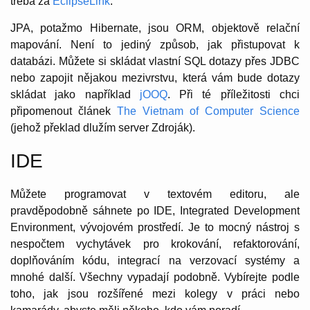
třeba za
EclipseLink
.
JPA, potažmo Hibernate, jsou ORM, objektově relační
mapování. Není to jediný způsob, jak přistupovat k
databázi. Můžete si skládat vlastní SQL dotazy přes JDBC
nebo zapojit nějakou mezivrstvu, která vám bude dotazy
skládat jako například
jOOQ
. Při té příležitosti chci
připomenout článek
The Vietnam of Computer Science
(jehož překlad dlužím server Zdroják).
IDE
Můžete programovat v textovém editoru, ale
pravděpodobně sáhnete po IDE, Integrated Development
Environment, vývojovém prostředí. Je to mocný nástroj s
nespočtem vychytávek pro krokování, refaktorování,
doplňováním kódu, integrací na verzovací systémy a
mnohé další. Všechny vypadají podobně. Vybírejte podle
toho, jak jsou rozšířené mezi kolegy v práci nebo