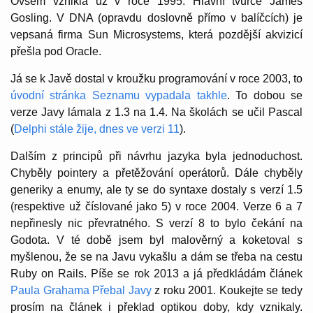
Ovšem vznikla už v roce 1995. Hlavní tvůrce James
Gosling. V DNA (opravdu doslovně přímo v balíčcích) je
vepsaná firma Sun Microsystems, která pozdější akvizicí
přešla pod Oracle.
Já se k Javě dostal v kroužku programování v roce 2003, to
úvodní stránka Seznamu vypadala takhle
. To dobou se
verze Javy lámala z 1.3 na 1.4. Na školách se učil Pascal
(
Delphi stále žije, dnes ve verzi 11
).
Dalším z principů při návrhu jazyka byla jednoduchost.
Chyběly pointery a přetěžování operátorů. Dále chyběly
generiky a enumy, ale ty se do syntaxe dostaly s verzí 1.5
(respektive už číslované jako 5) v roce 2004. Verze 6 a 7
nepřinesly nic převratného. S verzí 8 to bylo čekání na
Godota. V té době jsem byl malověrný a koketoval s
myšlenou, že se na Javu vykašlu a dám se třeba na cestu
Ruby on Rails. Píše se rok 2013 a já předkládám článek
Paula Grahama Přebal Javy
z roku 2001. Koukejte se tedy
prosím na článek i překlad optikou doby, kdy vznikaly.