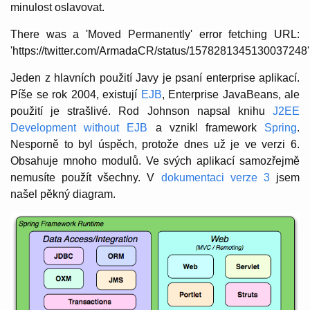
minulost oslavovat.
There was a 'Moved Permanently' error fetching URL:
'https://twitter.com/ArmadaCR/status/1578281345130037248'
Jeden z hlavních použití Javy je psaní enterprise aplikací.
Píše se rok 2004, existují
EJB
, Enterprise JavaBeans, ale
použití je strašlivé. Rod Johnson napsal knihu
J2EE
Development without EJB
a vznikl framework
Spring
.
Nesporně to byl úspěch, protože dnes už je ve verzi 6.
Obsahuje mnoho modulů. Ve svých aplikací samozřejmě
nemusíte použít všechny. V
dokumentaci verze 3
jsem
našel pěkný diagram.