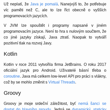
Už neplatí, že
Java je pomalá
. Nanejvýš to, že potřebuje
víc paměti než C, ale to lze říct obecně o vyšších
programovacích jazycích.
V JVM lze spouštět i programy napsané v jiném
programovacím jazyce. Není to hra s nulovým součtem, že
co jiné jazyky získají, Java ztratí. Naopak to vytváří
pozitivní tlak na rozvoj Javy.
Kotlin
Kotlin v roce 2011 vytvořila firma JetBrains. O roku 2017
oficiální jazyk pro Android. Uživatelé básní třeba o
coroutine
. Java má celkem low-level API pro práci s vlákny,
což by se mohlo změnit s
Virtual Threads
.
Groovy
Groovy je moje srdeční záležitost, byť
nemá šanci se
dostat do hlavního proudu
. Jedná se
dynamický, staticky