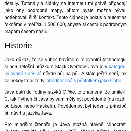
detaily. Tutoriály a články na internetu mi právě připadají
jako ony podrobné mapy, přitom byste možná bývali
potřebovali širší kontext. Tento článek je pokus o autoatlas
řekněme v měřítku 1:500 000, abyste si cestu k podrobným
mapám časem našli.
Historie
Jako důkaz, že se vůbec bavíme o relevantní technologii,
si beru letošní průzkum Stack Overflow. Java je v
kategorii
milovaná / děsivá
někde půl na půl. A stále ještě není, jak
se někdy tropí žerty,
ohodnocená s příplatkem jako Cobol
.
Java patří do rodiny jazyků
C like
, to znamená, že umíte-li
C, tak Python či Java by vám měly být povědomé (na rozdíl
od Lispu nebo Haskelu). Povědomost byl jeden z principů
při návrhu jazyka Java.
Pro mladším čtenáře je Java možná hlavně Minecraft.