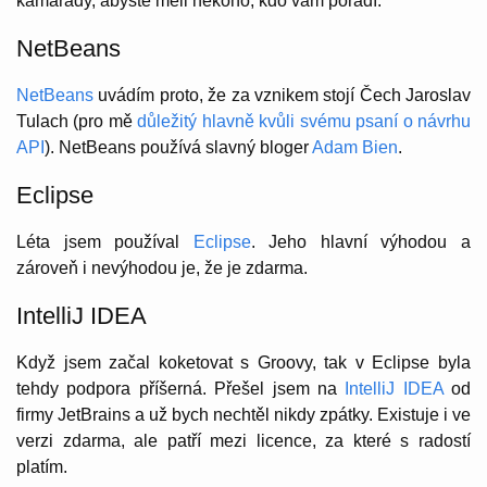
kamarády, abyste měli někoho, kdo vám poradí.
NetBeans
NetBeans
uvádím proto, že za vznikem stojí Čech Jaroslav
Tulach (pro mě
důležitý hlavně kvůli svému psaní o návrhu
API
). NetBeans používá slavný bloger
Adam Bien
.
Eclipse
Léta jsem používal
Eclipse
. Jeho hlavní výhodou a
zároveň i nevýhodou je, že je zdarma.
IntelliJ IDEA
Když jsem začal koketovat s Groovy, tak v Eclipse byla
tehdy podpora příšerná. Přešel jsem na
IntelliJ IDEA
od
firmy JetBrains a už bych nechtěl nikdy zpátky. Existuje i ve
verzi zdarma, ale patří mezi licence, za které s radostí
platím.