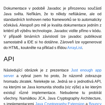
Dokumentace v podobě Javadoc je přirozenou součástí
Java světa. Neříkám, že to někdy neflákáme, ale od
standardních knihoven nebo frameworků se to automaticky
očekává. Alespoň pro mě je kvalita dokumentace jedním z
kritérií při výběru technologie. Javadoc vidíte přímo v kódu.
V případě binárních závislostí lze javadoc publikovat
samostatně a IDE si ho dotáhne. Zároveň lze vygenerovat
do HTML, koukněte na příklad s třídou
ArrayList
.
API
Následující obrázek je z prezentace
Just enough app
server
a vybral jsem ho proto, že názorně zobrazuje
hromadu zkratek. Nelekejte se. Jedná se o jednotlivá API,
na kterými se Java komunita shodla (viz výše) a ke kterým
existují různé implementace. Nebudeme tu probírát
všechny. Namátkou JCA, Java Cryptography Architecture,
s implementacemi
Java Cryptography Extension
a
Bouncy