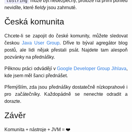
toString
může být nebezpečný, protože na první pohled
nevidíte, které
fieldy
jsou zahrnuté.
Česká komunita
Chcete-li se zapojit do české komunity, můžete sledovat
českou
Java User Group
. Dříve to býval agregátor blog
postů, ale lidi nějak přestali psát. Najdete tam alespoň
pozvánky na přednášky.
Pěknou práci odvádějí v
Google Developer Group Jihlava
,
kde jsem měl šanci přednášet.
Přemýšlím, zda jsou přednášky dostatečně nízkoprahové i
pro začátečníky. Každopádně se nenechte odradit a
dorazte.
Závěr
Komunita + nástroje + JVM = ❤️