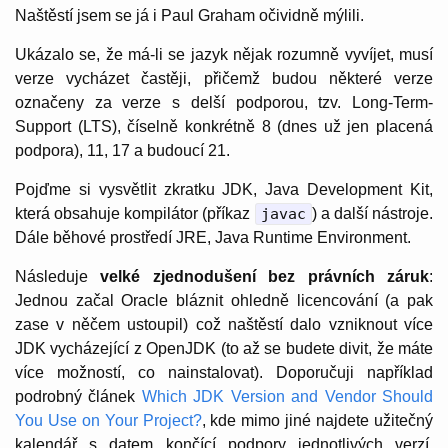
Naštěstí jsem se já i Paul Graham očividně mýlili.
Ukázalo se, že má-li se jazyk nějak rozumně vyvíjet, musí
verze vycházet častěji, přičemž budou některé verze
označeny za verze s delší podporou, tzv. Long-Term-
Support (LTS), číselně konkrétně 8 (dnes už jen placená
podpora), 11, 17 a budoucí 21.
Pojďme si vysvětlit zkratku JDK, Java Development Kit,
která obsahuje kompilátor (příkaz
javac
) a další nástroje.
Dále běhové prostředí JRE, Java Runtime Environment.
Následuje
velké zjednodušení bez právních záruk
:
Jednou začal Oracle bláznit ohledně licencování (a pak
zase v něčem ustoupil) což naštěstí dalo vzniknout více
JDK vycházející z OpenJDK (to až se budete divit, že máte
více možností, co nainstalovat). Doporučuji například
podrobný článek
Which JDK Version and Vendor Should
You Use on Your Project?
, kde mimo jiné najdete užitečný
kalendář s datem končící podpory jednotlivých verzí.