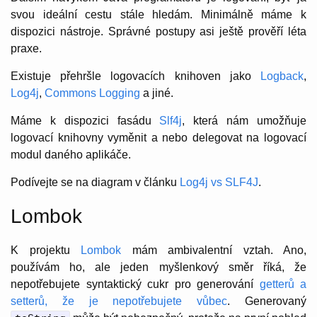
svou ideální cestu stále hledám. Minimálně máme k
dispozici nástroje. Správné postupy asi ještě prověří léta
praxe.
Existuje přehršle logovacích knihoven jako
Logback
,
Log4j
,
Commons Logging
a jiné.
Máme k dispozici fasádu
Slf4j
, která nám umožňuje
logovací knihovny vyměnit a nebo delegovat na logovací
modul daného aplikáče.
Podívejte se na diagram v článku
Log4j vs SLF4J
.
Lombok
K projektu
Lombok
mám ambivalentní vztah. Ano,
používám ho, ale jeden myšlenkový směr říká, že
nepotřebujete syntaktický cukr pro generování
getterů a
setterů, že je nepotřebujete vůbec
. Generovaný