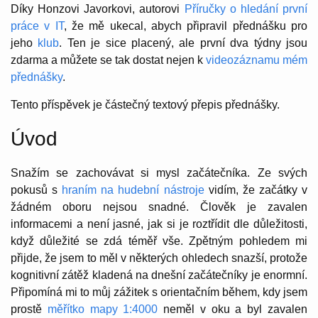
Díky Honzovi Javorkovi, autorovi
Příručky o hledání první
práce v IT
, že mě ukecal, abych připravil přednášku pro
jeho
klub
. Ten je sice placený, ale první dva týdny jsou
zdarma a můžete se tak dostat nejen k
videozáznamu mém
přednášky
.
Tento příspěvek je částečný textový přepis přednášky.
Úvod
Snažím se zachovávat si mysl začátečníka. Ze svých
pokusů s
hraním na hudební nástroje
vidím, že začátky v
žádném oboru nejsou snadné. Člověk je zavalen
informacemi a není jasné, jak si je roztřídit dle důležitosti,
když důležité se zdá téměř vše. Zpětným pohledem mi
přijde, že jsem to měl v některých ohledech snazší, protože
kognitivní zátěž kladená na dnešní začátečníky je enormní.
Připomíná mi to můj zážitek s orientačním během, kdy jsem
prostě
měřítko mapy 1:4000
neměl v oku a byl zavalen