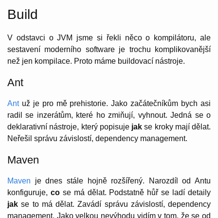
Build
V odstavci o JVM jsme si řekli něco o kompilátoru, ale
sestavení moderního software je trochu komplikovanější
než jen kompilace. Proto máme buildovací nástroje.
Ant
Ant
už je pro mě prehistorie. Jako začátečníkům bych asi
radil se inzerátům, které ho zmiňují, vyhnout. Jedná se o
deklarativní nástroje, který popisuje
jak
se kroky mají dělat.
Neřešil správu závislostí, dependency management.
Maven
Maven
je dnes stále hojně rozšířený. Narozdíl od Antu
konfiguruje,
co
se má dělat. Podstatně hůř se ladí detaily
jak
se to má dělat. Zavádí správu závislostí, dependency
management. Jako velkou nevýhodu vidím v tom, že se od