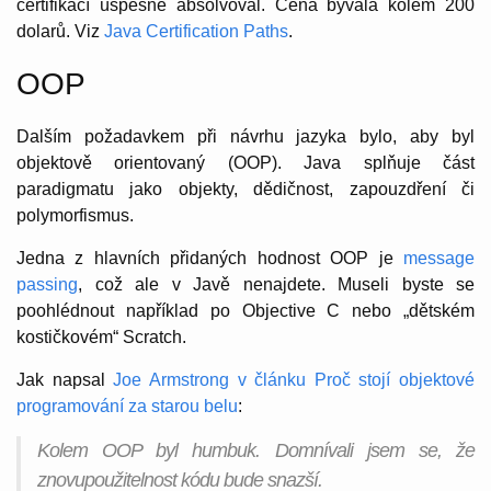
certifikací úspěšně absolvoval. Cena bývala kolem 200
dolarů. Viz
Java Certification Paths
.
OOP
Dalším požadavkem při návrhu jazyka bylo, aby byl
objektově orientovaný (OOP). Java splňuje část
paradigmatu jako objekty, dědičnost, zapouzdření či
polymorfismus.
Jedna z hlavních přidaných hodnost OOP je
message
passing
, což ale v Javě nenajdete. Museli byste se
poohlédnout například po Objective C nebo „dětském
kostičkovém“ Scratch.
Jak napsal
Joe Armstrong v článku Proč stojí objektové
programování za starou belu
:
Kolem OOP byl humbuk. Domnívali jsem se, že
znovupoužitelnost kódu bude snazší.