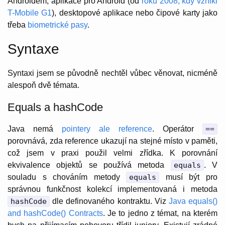
Androidem, aplikace pro Android (od
roku 2008, kdy vznikl
T-Mobile G1
), desktopové aplikace nebo čipové karty jako
třeba
biometrické pasy
.
Syntaxe
Syntaxi jsem se původně nechtěl vůbec věnovat, nicméně
alespoň dvě témata.
Equals a hashCode
Java nemá
pointery ale reference
. Operátor
==
porovnává, zda reference ukazují na stejné místo v paměti,
což jsem v praxi použil velmi zřídka. K porovnání
ekvivalence objektů se používá metoda
equals
. V
souladu s chováním metody
equals
musí být pro
správnou funkčnost kolekcí implementovaná i metoda
hashCode
dle definovaného kontraktu. Viz
Java equals()
and hashCode() Contracts
. Je to jedno z témat, na kterém