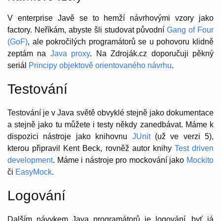
V enterprise Javě se to hemží návrhovými vzory jako
factory. Neříkám, abyste šli studovat původní
Gang of Four
(GoF)
, ale pokročilých programátorů se u pohovoru klidně
zeptám na
Java proxy
. Na Zdroják.cz doporučuji pěkný
seriál
Principy objektově orientovaného návrhu
.
Testování
Testování je v Java světě obvyklé stejně jako dokumentace
a stejně jako tu můžete i testy někdy zanedbávat. Máme k
dispozici nástroje jako knihovnu
JUnit
(už ve verzi 5),
kterou připravil Kent Beck, rovněž autor knihy
Test driven
development
. Máme i nástroje pro mockování jako
Mockito
či
EasyMock
.
Logování
Dalším návykem Java programátorů je logování, byť já