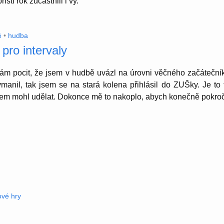
íští rok zúčast­nili i vy.
é
•
hudba
pro intervaly
ám pocit, že jsem v hudbě uvázl na úrovni věčného začáteč­ní
ymanil, tak jsem se na stará kolena přihlásil do ZUŠky. Je to 
sem mohl udělat. Dokonce mě to nakoplo, abych konečně pokročil 
ové hry