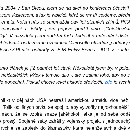
Ed 2004 v San Diegu, jsem se na akci po konfe­renci účastnil
em Vaster­sem, a jak je typické, když se my tři sejdeme, před
ká témata. Kolem nás se shromáždil dav lidí stejných zájmů. Přiš
ího mapování a tehdy jsem poprvé použil větu: „Objek­tově-
i­ky“. V mezidobí jsem obdržel řadu žádostí o upřes­nění disku
zhledem k nedáv­nému oznámení Micro­softu ohledně „podpory 
is­tence API jako náhrady za EJB Entity Beans i JDO se zdálo,
o článek je již patnáct let starý. Několikrát jsem byl v poku
 z nejčas­tějších výtek k tomuto dílu -, ale v zájmu toho, aby po 
zde ponechal. Pokud chcete lekci historie přeskočit,
zde
je rychl
onflikt v dějinách USA nestrašil americkou armádu více než
Tolik odlišných prvků se spojilo, aby vytvořily nejrozhod­nějš
jinách, že se vzpírá snaze jakého­koli laika je od sebe odděl
 prostý: Spojené státy zahájily vojenský projekt s jedno­duchý
 a rychle se zapletly do šlamas­tyky, která nejenže svrhla dvě 