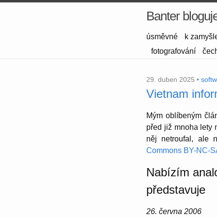
Banter bloguj
úsměvné
k zamyšl
fotografování
čec
29. duben 2025 •
soft
Vietnam infor
Mým oblíbeným článk
před již mnoha lety
něj netrou­fal, al
Commons BY-NC-SA
Nabízím analo
představuje
26. června 2006