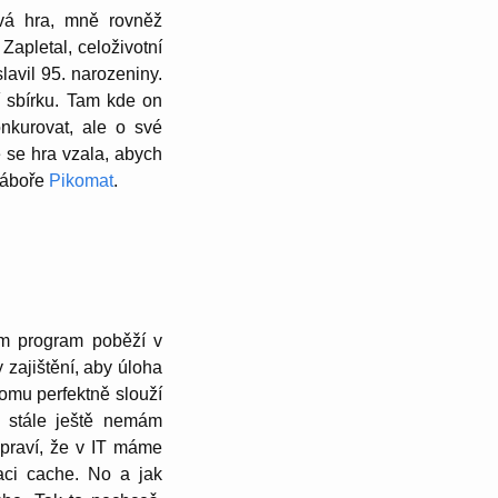
ová hra, mně rovněž
ple­tal, celoži­votní
vil 95. naroze­niny.
í sbírku. Tam kde on
u­ro­vat, ale o své
 se hra vzala, abych
 táboře
Pikomat
.
ám program poběží v
 zajištění, aby úloha
omu perfektně slouží
y stále ještě nemám
a praví, že v IT máme
daci cache. No a jak