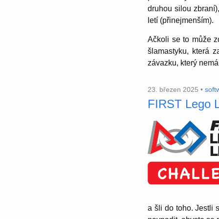
druhou silou zbraní)
letí (přinejmenším).
Ačkoli se to může z
šlamas­tyku, která 
závazku, který nemá j
23. březen 2025 •
soft
FIRST Lego L
a šli do toho. Jestli