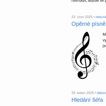
navna­dit, abyste se př
23. únor 2025 •
obecn
Opěrné písně 
M
v
j
29. leden 2025 •
tábor
Hledání šéfa