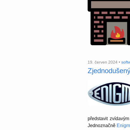
19. červen 2024 •
soft
Zjednodušený
předs­tavit zvídavý
Jedno­značně
Enigm