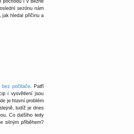
h pochodů i v běžné
. Poslední sezónu nám
, jak hledal příčinu a
m bez počítače
. Patří
cip i vysvět­lení jsou
Zde je hlavní problém
stejně, tudíž je dnes
ilou. Co dalšího tedy
 se silným příběhem?