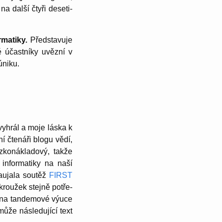
a další čtyři deseti­
rmatiky.
Předs­ta­vuje
 účast­níky uvězní v
úniku.
 vyhrál a moje láska k
í čtenáři blogu vědí,
konák­la­dový, takže
nfor­ma­tiky na naší
zaujala soutěž
FIRST
 kroužek stejně potře­
e na tande­mové výuce
může násle­dující text