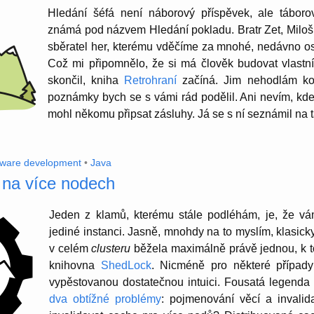
Hledání šéfá není náborový příspěvek, ale tábor
známá pod názvem Hledání pokladu. Bratr Zet, Miloš Za
sběratel her, kterému vděčíme za mnohé, nedávno osla
Což mi připom­nělo, že si má člověk budovat vlastn
skončil, kniha
Retrohraní
začíná. Jim nehodlám konk
poznámky bych se s vámi rád podělil. Ani nevím, kde
mohl někomu připsat zásluhy. Já se s ní seznámil na
tware development
•
Java
 na více nodech
Jeden z klamů, kterému stále podléhám, je, že v
jediné instanci. Jasně, mnohdy na to myslím, klasicky
v celém
clusteru
běžela maximálně právě jednou, k t
knihovna
ShedLock
. Nicméně pro některé případ
vypěs­to­vanou dosta­tečnou intuici. Fousatá legend
dva obtížné problémy
: pojme­nování věcí a invali­