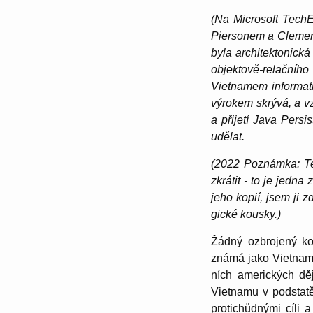
(Na Micro­soft Tech
Piersonem a Clemens
byla archi­tek­to­nic
objek­tově-re­lač­n
Vietnamem infor­ma­t
výrokem skrývá, a v
a přijetí Java Pers
udělat.
(2022 Poznámka: Tent
zkrátit - to je jedna
jeho kopií, jsem ji 
gické kousky.)
Žádný ozbro­jený k
známá jako Vietnam. 
ních americ­kých dě
Vietnamu v podstatě
proti­chůd­nými cíli