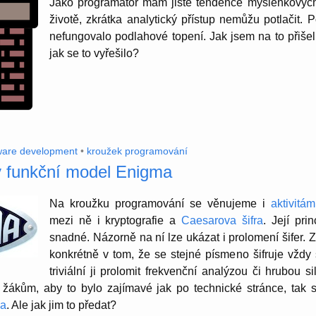
Jako programátor mám jisté tendence myšlen­kovýc
životě, zkrátka analy­tický přístup nemůžu potlačit
nefun­go­valo podla­hové topení. Jak jsem na to přišel
jak se to vyřešilo?
ware development
•
kroužek programování
 funkční model Enigma
Na kroužku progra­mování se věnujeme i
aktivitá
mezi ně i kryptog­rafie a
Caesa­rova šifra
. Její prin
snadné. Názorně na ní lze ukázat i prolo­mení šifer. 
konkrétně v tom, že se stejné písmeno šifruje vždy 
triviální ji prolomit frekvenční analýzou či hrubou s
m žákům, aby to bylo zajímavé jak po technické stránce, tak
a
. Ale jak jim to předat?