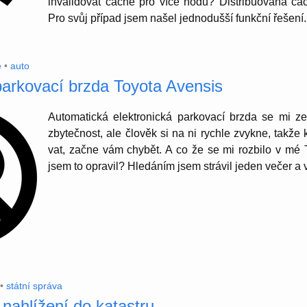
invali­dovat cache pro více nodů? Distri­buo­vaná c
Pro svůj případ jsem našel jedno­dušší funkční řešení.
é
•
auto
parkovací brzda Toyota Avensis
Automa­tická elekt­ro­nická parko­vací brzda se mi 
zbyteč­nost, ale člověk si na ni rychle zvykne, takže
vat, začne vám chybět. A co že se mi rozbilo v mé 
jsem to opravil? Hledáním jsem strávil jeden večer a 
•
státní správa
 nahlížení do katastru