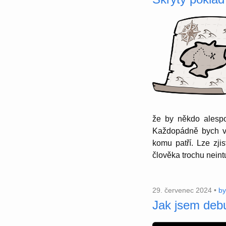
že by někdo alespo
Každopádně bych vám
komu patří. Lze zji
člověka trochu neintu
29. červenec 2024 •
by
Jak jsem debu