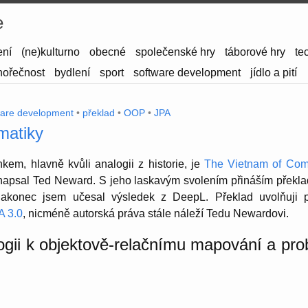
e
ení
(ne)kulturno
obecné
společenské hry
táborové hry
te
hořečnost
bydlení
sport
software development
jídlo a pití
ware development
•
překlad
•
OOP
•
JPA
matiky
em, hlavně kvůli analogii z historie, je
The Vietnam of Com
 napsal Ted Neward. S jeho laskavým svolením přináším překla
e nakonec jsem učesal výsledek z DeepL. Překlad uvolňuji 
 3.0
, nicméně autorská práva stále náleží Tedu Newardovi.
gii k objektově-relačnímu mapování a pr