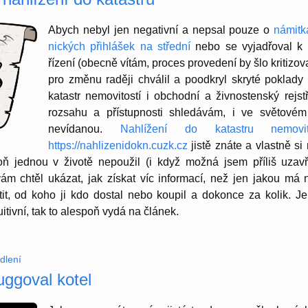
Abych nebyl jen negativní a nepsal pouze o
námit­k
nic­kých přihlášek na střední
nebo se vyjadřoval k 
řízení (obecně vítám, proces prove­dení by šlo kriti­zo­v
pro změnu raději chválil a poodkryl skryté poklady 
katastr nemovi­tostí i obchodní a živnos­tenský rej
rozsahu a přístup­nosti shledávám, i ve světovém
nevída­nou.
Nahlížení do katastru nemovi
https://nahlizenidokn.cuzk.cz
jistě znáte a vlastně si 
ň jednou v životě nepoužil (i když možná jsem příliš uzavře
 chtěl ukázat, jak získat víc infor­mací, než jen jakou má 
stit, od koho ji kdo dostal nebo koupil a dokonce za kolik. J
i­tivní, tak to alespoň vydá na článek.
dlení
ggoval kotel