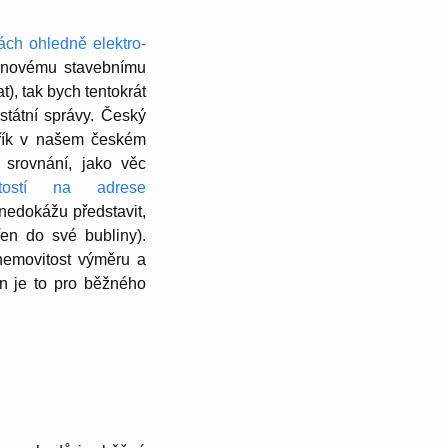
ách ohledně elekt­ro­
novému staveb­nímu
at), tak bych tentokrát
státní správy. Český
střík v našem českém
 srovnání, jako věc
­tostí na adrese
nedokážu předs­ta­vit,
n do své bubli­ny).
nemovi­tost výměru a
en je to pro běžného