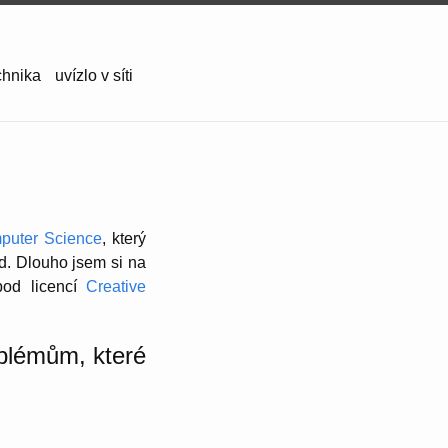
chnika
uvízlo v síti
puter Science
, který
d. Dlouho jsem si na
pod licencí
Creative
oblémům, které