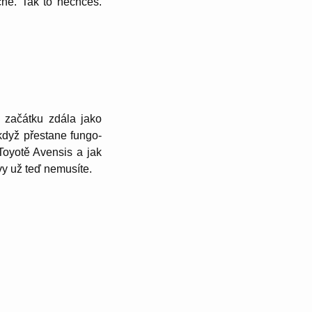
ache. Tak to nechceš.
ze začátku zdála jako
 když přestane fungo­
Toyotě Avensis a jak
vy už teď nemusíte.