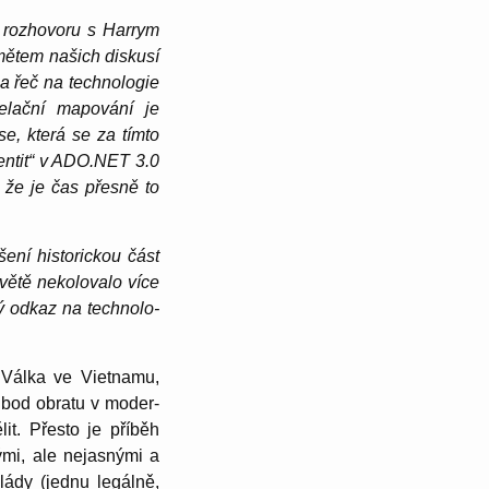
 rozho­voru s Harrym
mětem našich diskusí
la řeč na techno­logie
re­lační mapování je
se, která se za tímto
entit“ v ADO.NET 3.0
 že je čas přesně to
šení historickou část
světě nekolo­valo více
ý odkaz na techno­lo­
 Válka ve Vietnamu,
í bod obratu v moder­
it. Přesto je příběh
mi, ale nejas­nými a
vlády (jednu legálně,