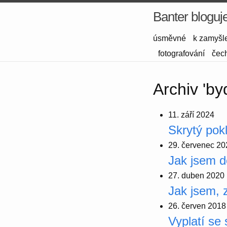
Banter bloguj
úsměvné
k zamyšl
fotografování
čec
Archiv 'by
11. září 2024
Skrytý pok
29. červenec 20
Jak jsem d
27. duben 2020
Jak jsem, 
26. červen 2018
Vyplatí se