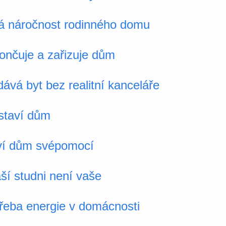
á náročnost rodinného domu
ončuje a zařizuje dům
ává byt bez realitní kanceláře
staví dům
aví dům svépomocí
ší studni není vaše
řeba energie v domácnosti