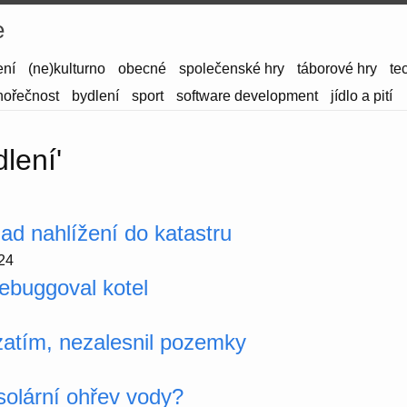
e
ení
(ne)kulturno
obecné
společenské hry
táborové hry
te
hořečnost
bydlení
sport
software development
jídlo a pití
dlení'
lad nahlížení do katastru
24
ebuggoval kotel
zatím, nezalesnil pozemky
 solární ohřev vody?